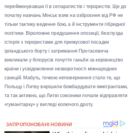
перейменувавши її в сепаратистів і терористів. Ще до
початку навчань Мінськ взяв на озброєння від РФ не
тільки тактику ведення бою, а й інструменти гібридної
політики. Віроломне придушення опозиції, безглузда
історія з терористами для примусової посадки
ірландського борту і затримання Протасевича
викликали у білорусів почуття ганьби за керівництво
країни і усвідомлення незворотності міжнародних
санкцій. Мабуть, точкою неповернення стало те, що
Польщу і Литву вирішили бомбардувати іммігрантами,
та так активно, що Литві союзники почали відправляти
«гуманітарку» у вигляді колючого дроту.