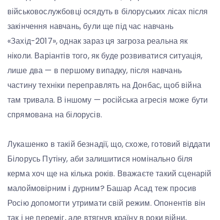
військовослужбовці осядуть в білоруських лісах після
закінчення навчань, були ще під час навчань
«Захід-2017», однак зараз ця загроза реальна як
ніколи. Варіантів того, як буде розвиватися ситуація,
лише два — в першому випадку, після навчань
частину техніки переправлять на Донбас, щоб війна
там тривала. В іншому — російська агресія може бути
спрямована на білорусів.
Лукашенко в такій безнадії, що, схоже, готовий віддати
Білорусь Путіну, аби залишитися номінально біля
керма хоч ще на кілька років. Вважаєте такий сценарій
малоймовірним і дурним? Башар Асад теж просив
Росію допомогти утримати свій режим. Опонентів він
так і не переміг, але втягнув країну в роки війни,