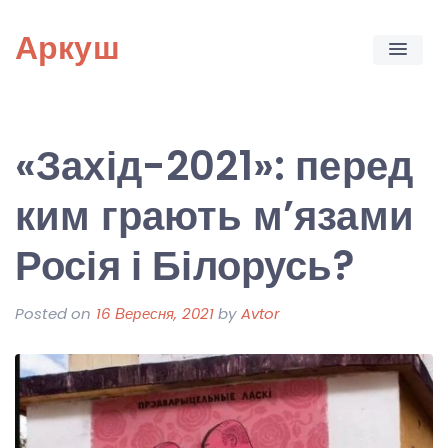
Skip
Аркуш
to
content
«Захід-2021»: перед
ким грають м’язами
Росія і Білорусь?
Posted on
16 Вересня, 2021
by
Avtor