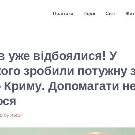
Політика
Події
Світ
Житт
ів уже відбоялися! У
ого зробили потужну 
 Криму. Допомагати н
ося
20
by
Avtor