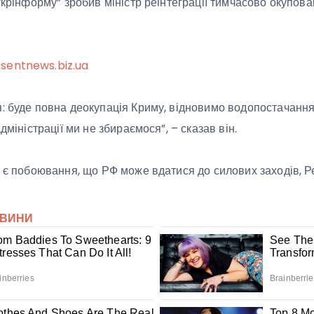
Укрінформу” зробив міністр реінтеграції тимчасово окупова
sentnews.biz.ua
: буде повна деокупація Криму, відновимо водопостачанн
дміністрації ми не збираємося”, – сказав він.
и є побоювання, що РФ може вдатися до силових заходів, Ре