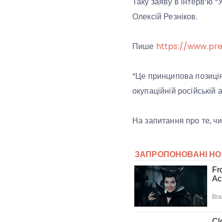
Таку заяву в інтерв’ю “
Олексій Резніков.
Пише
https://www.pre
“Це принципова позиція
окупаційній російській а
На запитання про те, ч