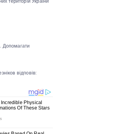
них територій України
я. Допомагати
зніков відповів: