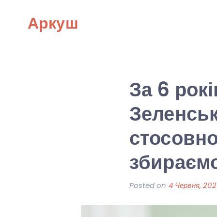
Skip
Аркуш
to
content
За 6 рок
Зеленськ
стосовно
збираєм
Posted on
4 Червня, 20