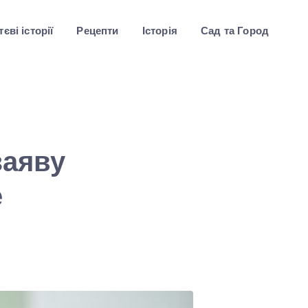
єві історії
Рецепти
Історія
Сад та Город
заяву
е