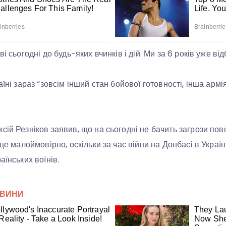
і сьогодні до будь-яких вчинків і дій. Ми за 6 років уже ві
їні зараз “зовсім інший стан бойової готовності, інша армія
сій Резніков заявив, що на сьогодні не бачить загрози по
 це малоймовірно, оскільки за час війни на Донбасі в Украї
аїнських воїнів.