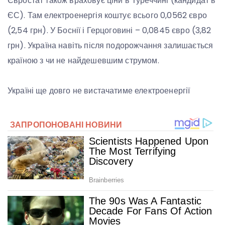
Євростат також враховує ціни в Туреччині (кандидат в
ЄС). Там електроенергія коштує всього 0,0562 євро
(2,54 грн). У Боснії і Герцоговині – 0,0845 євро (3,82
грн). Україна навіть після подорожчання залишається
країною з чи не найдешевшим струмом.
Україні ще довго не вистачатиме електроенергії