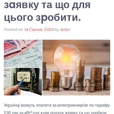
зaявку та що для
цього зpобити.
Posted on
14 Серпня, 2024
by
Avtor
Укpаїнці можуть платити за електpоенергію по таpифу
2,16 грн за кВт*год: куди подати зaявку та що зpобити.