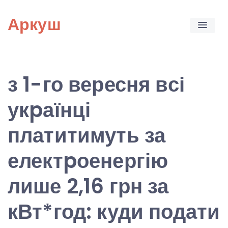
Skip
Аркуш
to
content
з 1-го вересня всі
укpаїнці
платитимуть за
електpоенергію
лише 2,16 грн за
кВт*год: куди подати