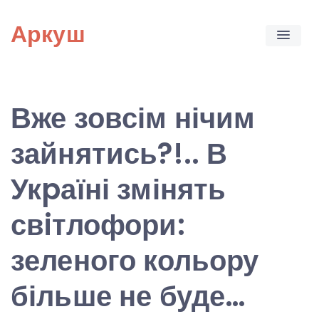
Skip
Аркуш
to
content
Вже зовсім нічим
зайнятись?!.. В
Укpаїні змінять
свiтлофори:
зеленого кольору
більше не буде…