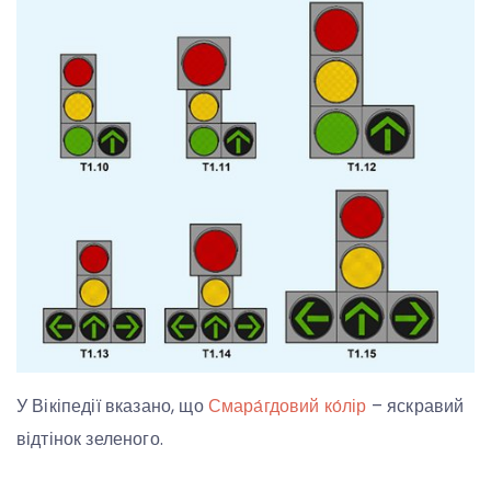
У Вікіпедії вказано, що
Смара́гдовий ко́лір
– яскравий
відтінок зеленого.