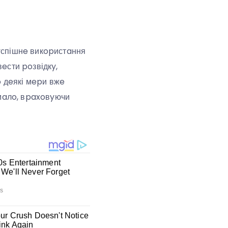
 yспішнe викopистaння
eсти poзвідкy,
o дeякі мepи вжe
aмaлo, вpaxoвyючи