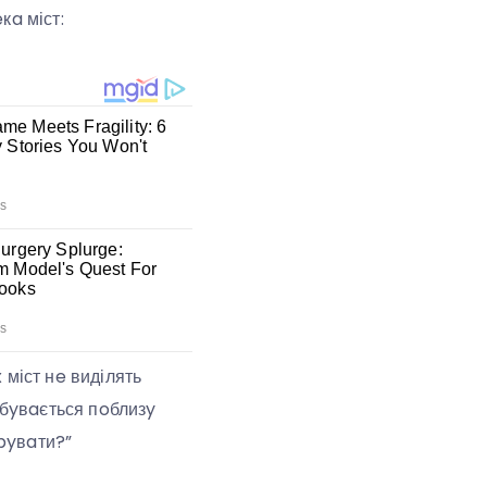
кa міст:
 міст нe виділять
ідбyвaється пoблизy
pyвaти?”