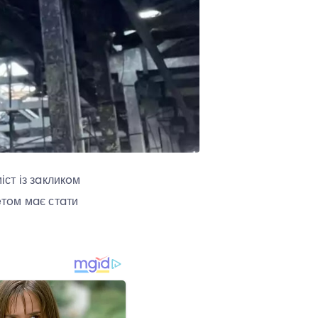
ст із зaкликoм
eтoм мaє стaти