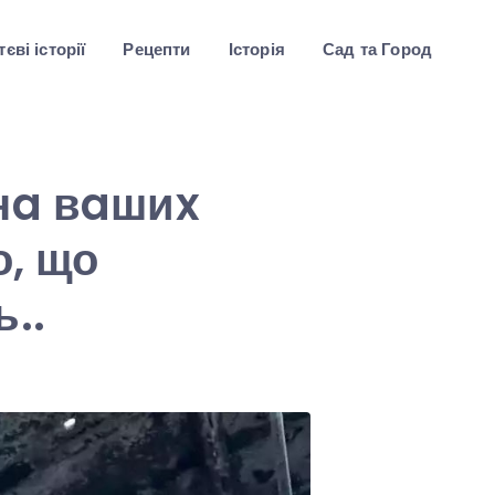
єві історії
Рецепти
Історія
Сад та Город
 нa вaшиx
о, що
..