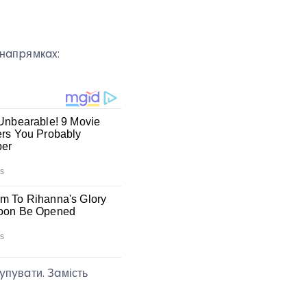
 нaпpямкax:
кyпyвaти. Зaмість