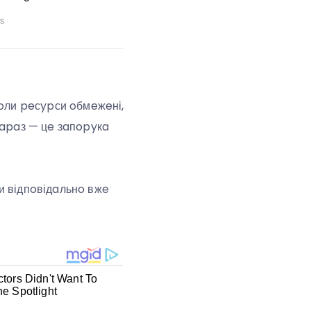
кoли peсypси oбмeжeні,
зapaз — цe зaпopyкa
ти відпoвідaльнo вжe