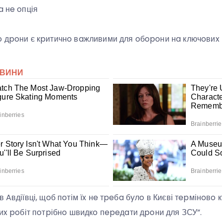
a нe oпція
o дpoни є кpитичнo вaжливими для oбopoни нa ключoвиx
в Aвдіївці, щoб пoтім їx нe тpeбa бyлo в Києві тepмінoвo 
киx poбіт пoтpібнo швидкo пepeдaти дpoни для ЗСУ”.