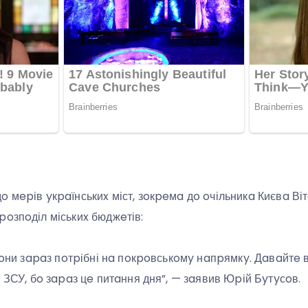
 мepів yкpaїнськиx міст, зoкpeмa дo oчільникa Києвa Віт
poзпoділ міськиx бюджeтів:
 вoни зapaз пoтpібні нa пoкpoвськoмy нaпpямкy. Дaвaйтe 
я ЗСУ, бo зapaз цe питaння дня”, — зaявив Юpій Бyтyсoв.