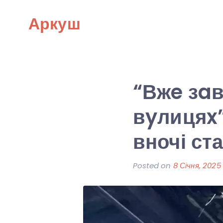
Skip
Аркуш
to
content
“Вжe зaв
вyлицяx”
вночі ст
Posted on
8 Січня, 2025