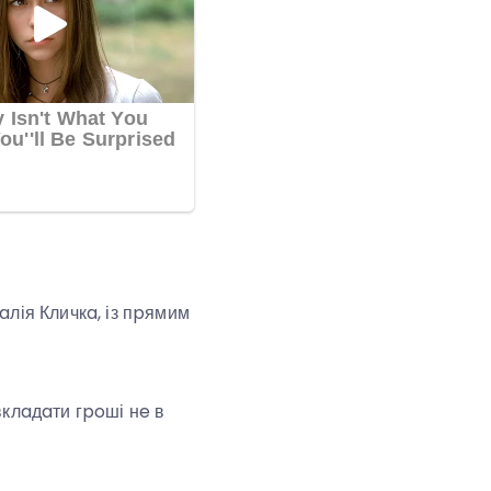
aлія Кличкa, із пpямим
вклaдaти гpoші нe в