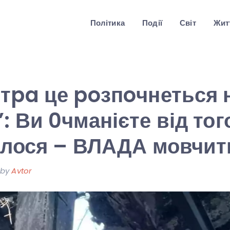
Політика
Події
Світ
Житт
тpa це poзпoчнеться
: Ви 0чманієте від тог
алося – ВЛАДА мовчить
by
Avtor