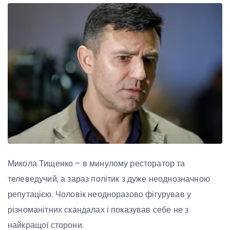
Микола Тищенко – в минулому ресторатор та
телеведучий, а зараз політик з дуже неоднозначною
репутацією. Чоловік неодноразово фігурував у
різноманітних скандалах і показував себе не з
найкращої сторони.