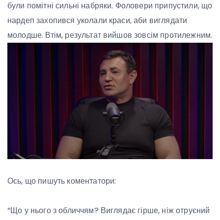
були помітні сильні набряки. Фоловери припустили, що
нардеп захопився уколали краси, аби виглядати
молодше. Втім, результат вийшов зовсім протилежним.
Ось, що пишуть коментатори:
“Що у нього з обличчям? Виглядає гірше, ніж отруєний