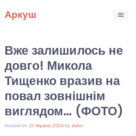
Skip
Аркуш
to
content
Вже залишилось не
довго! Микола
Тищенко вразив на
повал зовнішнім
виглядом… (ФОТО)
Posted on
21 Червня, 2024
by
Avtor