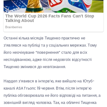
Останні кілька місяців Тищенко практично не
з’являвся на публіці та у соціальних мережах. Тому
його неочікуване “повернення” стало для всіх
несподіванкою, адже після недовгоїх відсутності
Тищенко змінився до невпізнання.
Нардеп з’явився в інтерв’ю, яке вийшло на Ютуб-
каналі ASATrьопс 19 червня. Втім, після інтерв’ю
публіка обговорювала не його відповіді на питання, а
зовнішній вигляд чоловіка. Так, на обличчі Тищенка