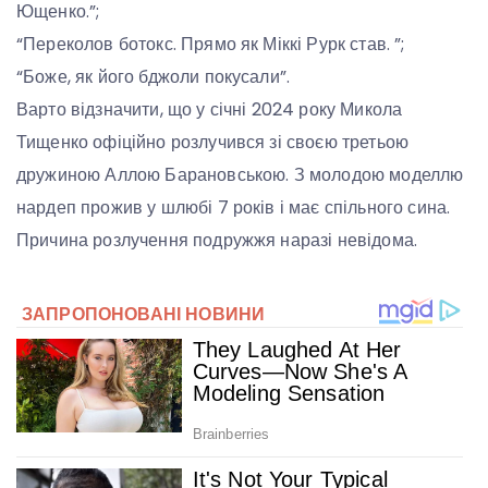
Ющенко.”;
“Переколов ботокс. Прямо як Міккі Рурк став. ”;
“Боже, як його бджоли покусали”.
Варто відзначити, що у січні 2024 року Микола
Тищенко офіційно розлучився зі своєю третьою
дружиною Аллою Барановською. З молодою моделлю
нардеп прожив у шлюбі 7 років і має спільного сина.
Причина розлучення подружжя наразі невідома.