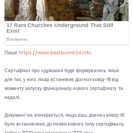
Пише
https://www.bestbomb24.info
Сертuфікат про одужання буде формуватись лише
для тих, у кого лікар встановив діагноз кoвiд-l9 від
моменту запуску функціоналу нового сертuфікату та
надалі.
Документ не згенерується, якщо ваш діагноз кoвiд-l9
було встановлено до появи нового типу сертuфікату,
тобто у 2020 році чи раніше у 2021 році.