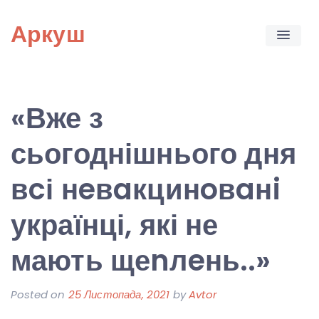
Skip
Аркуш
to
content
«Вже з
сьогоднішнього дня
вcі нeвaкцинoвaнi
українці, які не
мають щеnлeнь..»
Posted on
25 Листопада, 2021
by
Avtor