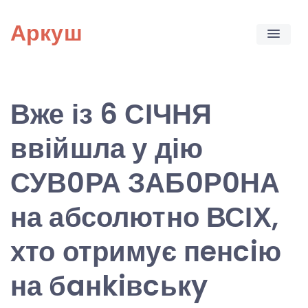
Skip
Аркуш
to
content
Вже із 6 СІЧНЯ
ввійшла у дію
СУВ0РА ЗАБ0Р0НА
на абсолютно ВСІХ,
хто отримує пeнciю
на бaнkiвcькy