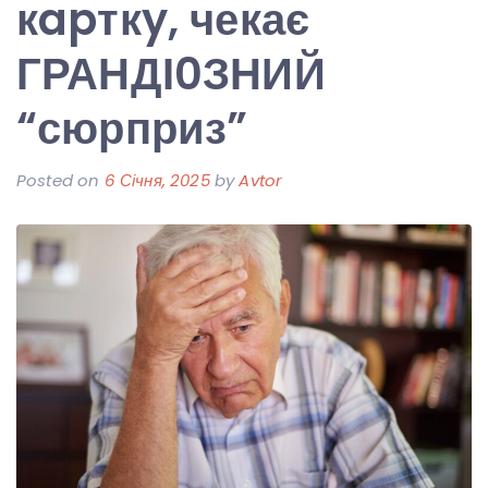
кapткy, чекає
ГРАНДІ0ЗНИЙ
“сюрприз”
Posted on
6 Січня, 2025
by
Avtor