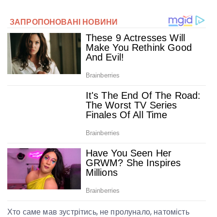
Хто саме мав зустрітись, не пролунало, натомість