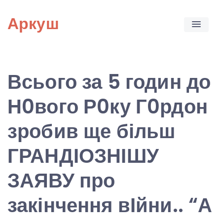
Skip
Аркуш
to
content
Всього за 5 годин до
Н0вого Р0ку Г0рдон
зробив ще більш
ГРАНДІОЗНІШУ
ЗАЯВУ про
закінчення вІйни.. “А