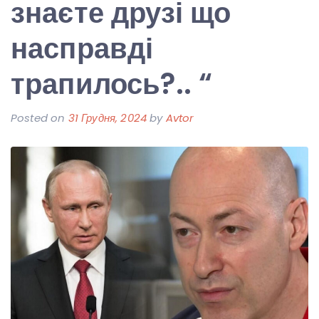
знаєте друзі що
насправді
трапилось?.. “
Posted on
31 Грудня, 2024
by
Avtor