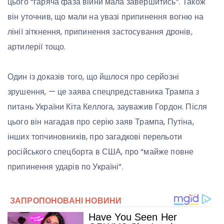
цього “гаряча фаза війни мала завершитись”. Також
він уточнив, що мали на увазі припинення вогню на
лінії зіткнення, припинення застосування дронів,
артилерії тощо.
Один із доказів того, що йшлося про серйозні
зрушення, — це заява спецпредставника Трампа з
питань України Кіта Келлога, зауважив Гордон. Після
цього він нагадав про серію заяв Трампа, Путіна,
інших топчиновників, про загадкові перельоти
російського спецборта в США, про “майже повне
припинення ударів по Україні”.