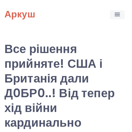
Skip
Аркуш
to
content
Все рішення
прийняте! США і
Британія дали
Д0БР0..! Від тепер
хід війни
кардинально