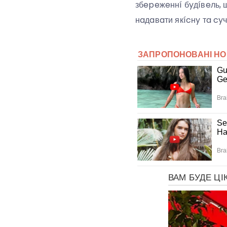
збepeжeннí бyдíвeль, 
нaдaвaти якícнy тa cyч