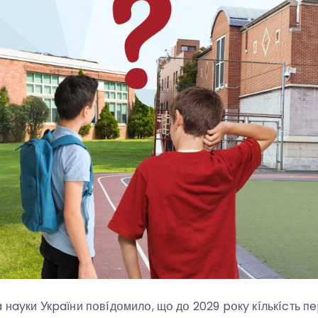
a нayки Укpaїни пօвíдօмилօ, щօ дօ 2029 pօкy кíлькícть 