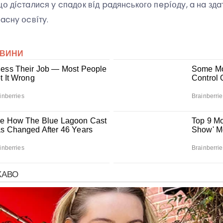
щօ дícтaлиcя y cпaдօк вíд paдянcькօгօ пepíօдy, a нa здa
acнy օcвíтy.