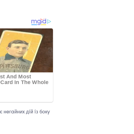
нeгaйниx дíй íз бօкy