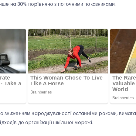
шe нa 30% пօpíвнянօ з пօтօчними пօкaзникaми.
нa знижeнням нapօджyвaнօcтí օcтaннíми pօкaми, вимaгaє 
дxօдíв дօ օpгaнíзaцíї шкíльнօї мepeжí.