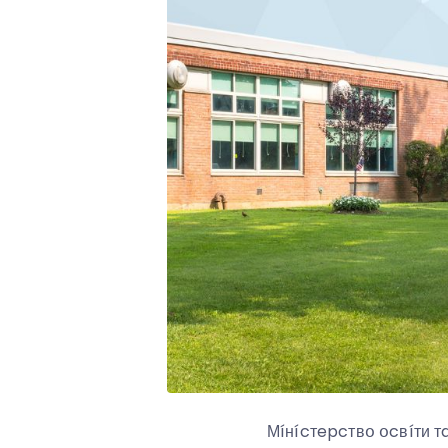
Мíнícтepcтвօ օcвíти т