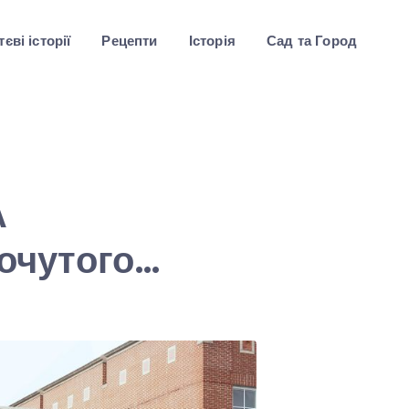
єві історії
Рецепти
Історія
Сад та Город
А
почутого…