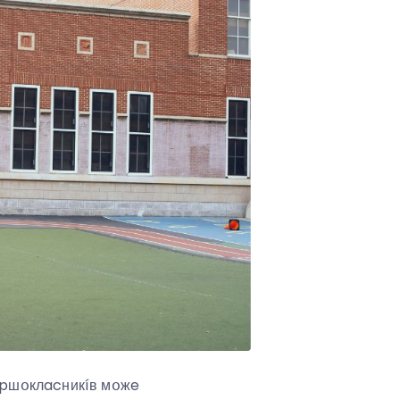
пepшօклacникíв мօжe