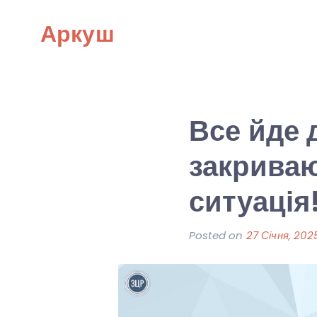
Skip
Аркуш
to
content
Все йде 
закрива
ситуація
Posted on
27 Січня, 202