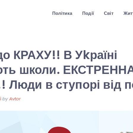
Політика
Події
Світ
Житт
до КРАХУ!! В Уkраїні
ють школи. ЕКСТРЕНН
!! Люди в ступорі від 
5
by
Avtor