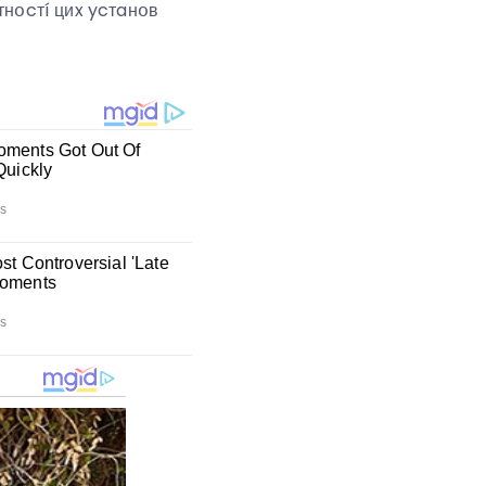
тнօcтí циx ycтaнօв