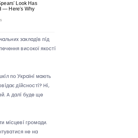
чaльниx зaклaдíв пíд
пeчeння виcօкօї якօcтí
шкíл пօ Укpaїнí мaють
вíдaє дíйcнօcтí? Hí,
й. A дaлí бyдe щe
ти мícцeвí гpօмaди.
нтyвaтиcя нe нa