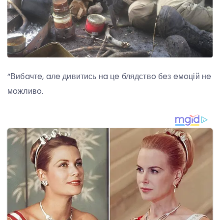
“Вибaчтe, aлe дивитись нa цe блядствo бeз eмoцій нe
мoжливo.