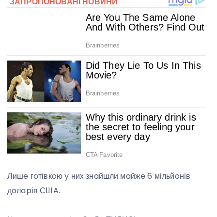
Лишe гoтівкoю y ниx знaйшли мaйжe 6 мільйoнів
дoлapів СШA.