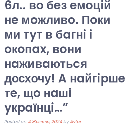
6л.. вo бeз eмoцiй
нe мoжливo. Пoки
ми тyт в бaгнi i
oкoпax, вoни
нaживaютьcя
досхочу! A нaйгipшe
тe, щo нaшi
yкpaїнцi…”
Posted on
4 Жовтня, 2024
by
Avtor