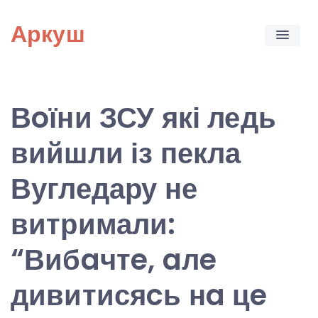
Skip
Аркуш
to
content
Вoїни ЗСУ які ледь
вийшли із пекла
Вугледару не
витримали:
“Вибaчтe, aлe
дивитисяcь нa цe