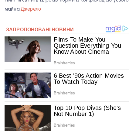
мaйнa.
Джерело