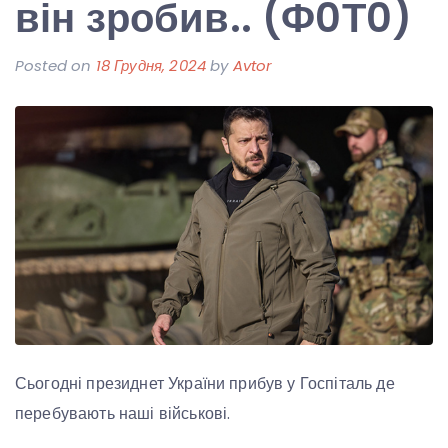
він зробив.. (Ф0Т0)
Posted on
18 Грудня, 2024
by
Avtor
Сьогодні президнет України прибув у Госпіталь де
перебувають наші військові.