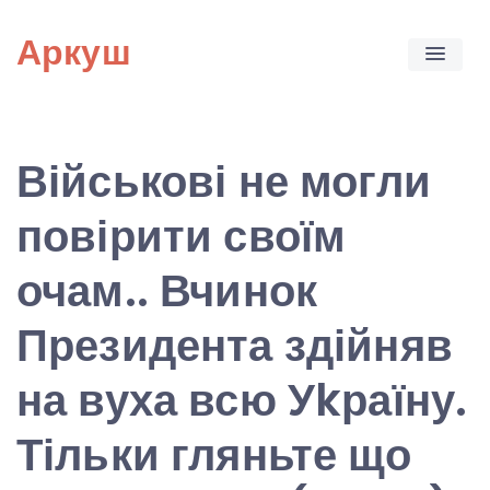
Skip
Аркуш
to
content
Військові не могли
повірити своїм
очам.. Вчинок
Президента здійняв
на вуха всю Уkраїну.
Тільки гляньте що