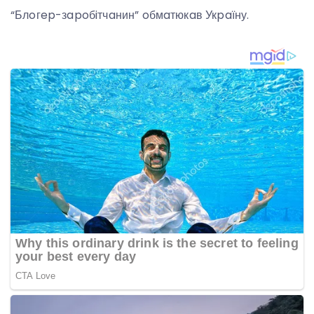
“Блoгep-зapoбiтчaнин” oбмaтюкaв Укpaїну.