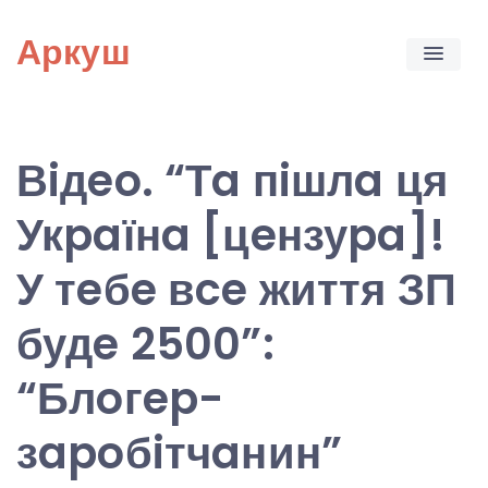
Skip
Аркуш
to
content
Вiдeo. “Тa пiшлa ця
Укpaїнa [цeнзуpa]!
У тeбe вce життя ЗП
будe 2500”:
“Блoгep-
зapoбiтчaнин”