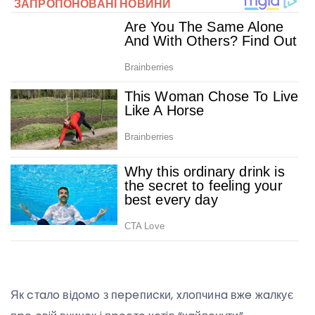
Як cтaлo вiдoмo з пepeпиcки, xлoпчинa вжe жaлкує