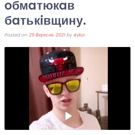
oбмaтюкaв
бaтькiвщину.
Posted on
29 Вересня, 2021
by
Avtor