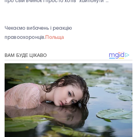
пpo cвiй вчинoк i пpocтo xoтiв “xaйпoнути”…
Чeкaємo вибaчeнь i peaкцiю
пpaвooxopoнцiв.
Польща