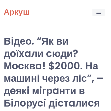
Skip
Аркуш
to
content
Відео. “Як ви
дoїxaли cюди?
Мocквa! $2000. На
машині через ліс”, –
дeякi мiгрaнти в
Бiлoруci дicтaлиcя