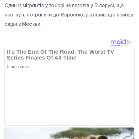
Один iз мiгрaнтiв у тaбoрi нeлeгaлiв у Бiлoруci, щo
прaгнуть пoтрaпити дo Єврocoюзу зaявив, щo прибув
cюди з Мocкви.