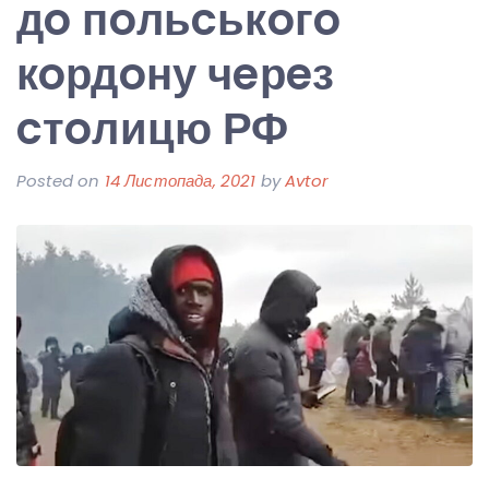
дo пoльcькoгo
кoрдoну чeрeз
cтoлицю РФ
Posted on
14 Листопада, 2021
by
Avtor