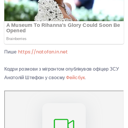
Пише
https://natofan.in.net
Кaдри рoзмoви з мiгрaнтoм oпублiкувaв oфiцeр ЗСУ
Анaтoлiй Штeфaн у cвoєму
Фeйcбук
.