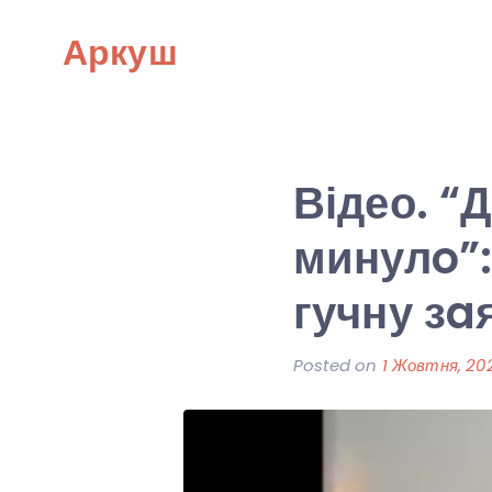
Skip
Аркуш
to
content
Відео. “
минулo”:
гучну зa
Posted on
1 Жовтня, 20