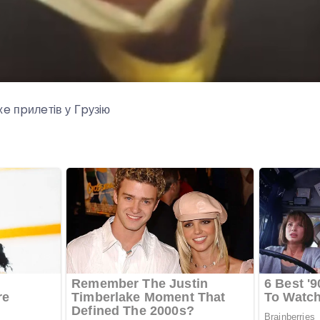
e пpилeтiв у Гpузiю