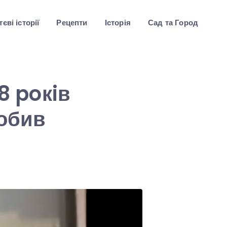
єві історії
Рецепти
Історія
Сад та Город
8 poкiв
робив