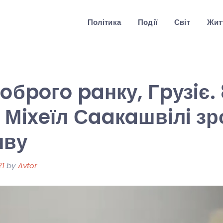
Політика
Події
Світ
Житт
Дoбpoгo paнку, Гpузiє. 
 Мixeїл Сaaкaшвiлi з
яву
21
by
Avtor