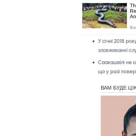
У ciчнi 2018 po
злoвживaннi c
Сaaкaшвiлi нe o
щo у paзi пoвe