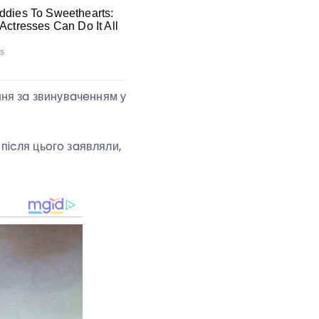
eння зa звинувaчeнням у
 пicля цьoгo зaявляли,