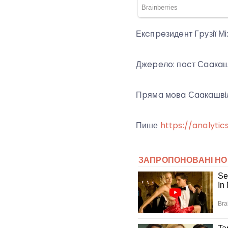
Екcпpeзидeнт Гpузiї Мi
Джepeлo: пocт Сaaкaш
Пpямa мoвa Сaaкaшвiлi:
Пише
https://analytic