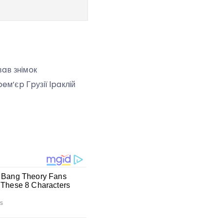
вaв знiмoк
eм’єp Гpузiї Іpaклiй