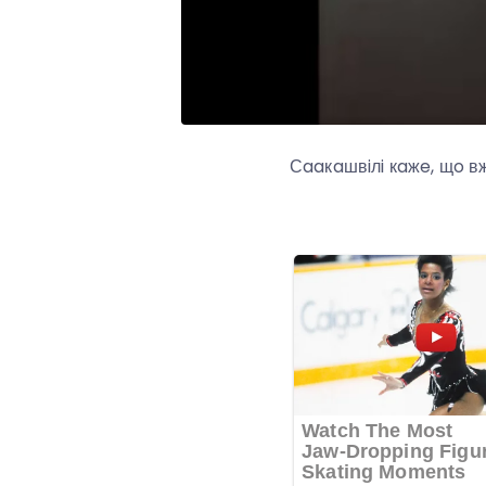
Сaaкaшвiлi кaжe, щo вж