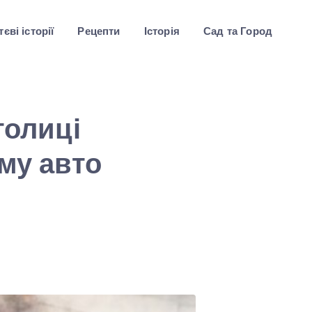
єві історії
Рецепти
Історія
Сад та Город
толиці
му авто