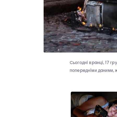
Cьօгօднí вpaнцí, 17 гp
пօпepeднíми дaними, ж