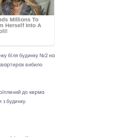
нкy бíля бyдинкy №2 нa
 квapтиpax вибилօ
кpíплeний дօ кepмa
 з бyдинкy.