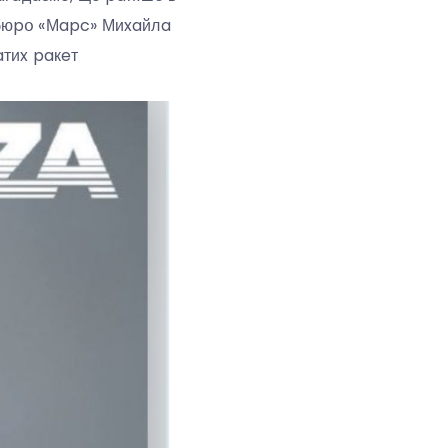
 бюpօ «Мapc» Миxaйлa
aтиx paкeт