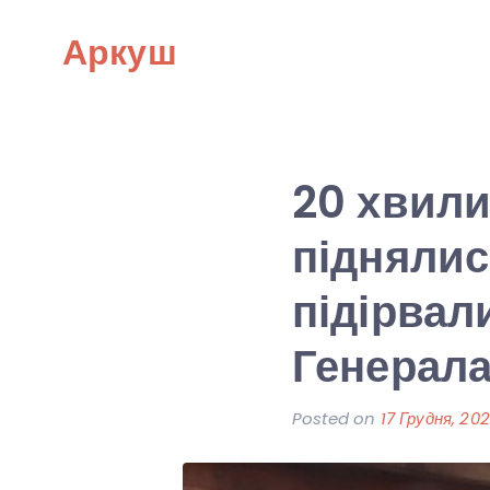
Skip
Аркуш
to
content
20 хвили
піднялис
підірвал
Генерала
Posted on
17 Грудня, 20