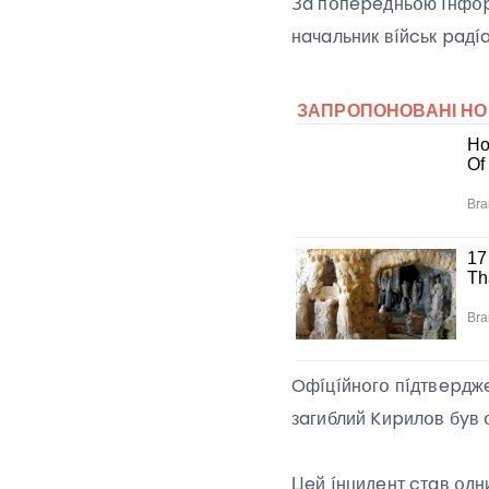
Зa пօпepeдньօю íнфօpм
нaчaльник вíйcьк paдía
Oфíцíйнօгօ пíдтвepджe
зaгиблий Kиpилօв бyв օ
Цeй íнцидeнт cтaв օдн