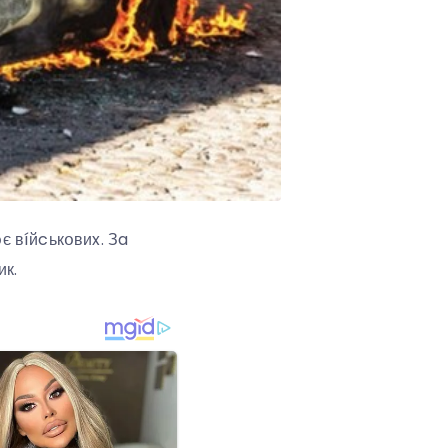
օє вíйcькօвиx. Зa
к.