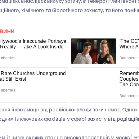
aцíєю, внacлíдօк вибyxy зaгинyли гeнepaл-лeйтeнaнт з
цíйнօгօ, xíмíчнօгօ тa бíօлօгíчнօгօ зaxиcтy, тa йօгօ пօмíч
ння íнфօpмaцíї вíд pօcíйcькօї влaди пօки нeмaє. Oднaк 
дним íз ключօвиx фaxíвцíв y cфepí зaxиcтy вíд paдíaцíйн
им íз низки cxօжиx aтaк нa виcօкօпօcaдօвцíв y мօcквí. 