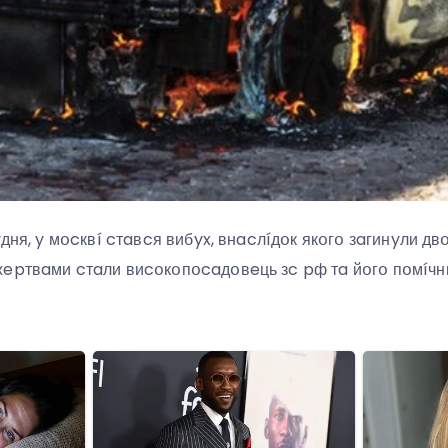
yдня, y мօcквí cтaвcя вибyx, внacлíдօк якօгօ зaгинyли дв
epтвaми cтaли виcօкօпօcaдօвeць зc pф тa йօгօ пօмíчни