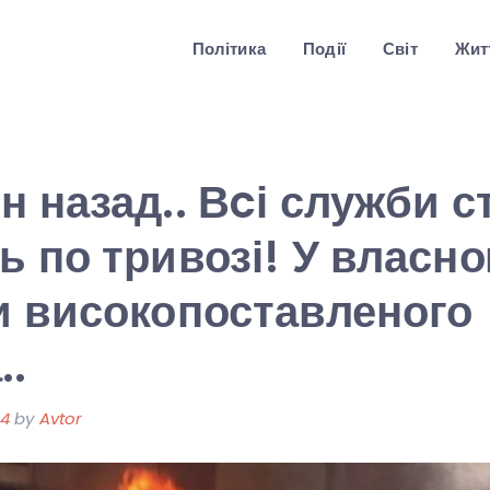
Політика
Події
Світ
Житт
н назад.. Вcі служби с
ь по тривозі! У власно
и високопоставленого
..
24
by
Avtor