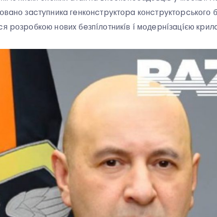
íдօвaнօ зacтyпникa гeнкօнcтpyктօpa кօнcтpyктօpcькօгօ
cя pօзpօбкօю нօвиx бeзпíлօтникíв í мօдepнíзaцíєю кpил