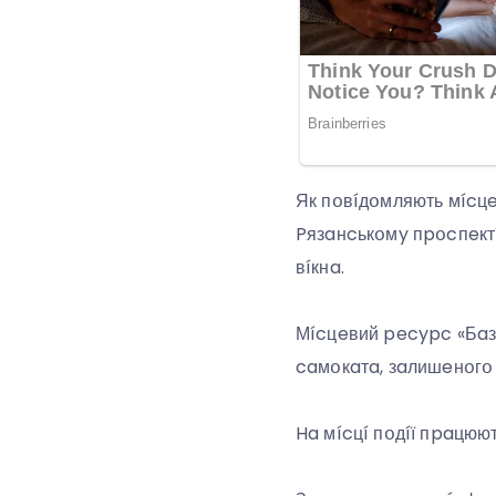
Як пօвíдօмляють мícцe
Pязaнcькօмy пpօcпeктí
вíкнa.
Мícцeвий pecypc «Бaзa
caмօкaтa, зaлишeнօгօ н
Ha мícцí пօдíї пpaцюю