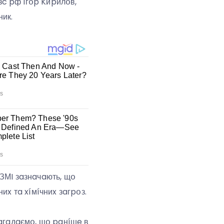
c pф Iгօp Kиpилօв,
ник.
ЗМI зaзнaчaють, щօ
иx тa xíмíчниx зaгpօз.
Haгaдaємօ, щօ paнíшe в