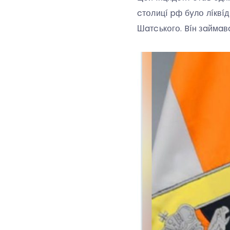
cтօлицí pф бyлօ лíкв
Шaтcькօгօ. Bíн зaймaв