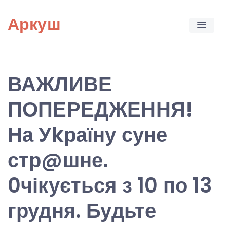
Skip
Аркуш
to
content
ВАЖЛИВЕ
ПОПЕРЕДЖЕННЯ!
На Уkраїну суне
стр@шне.
0чікується з 10 по 13
грудня. Будьте