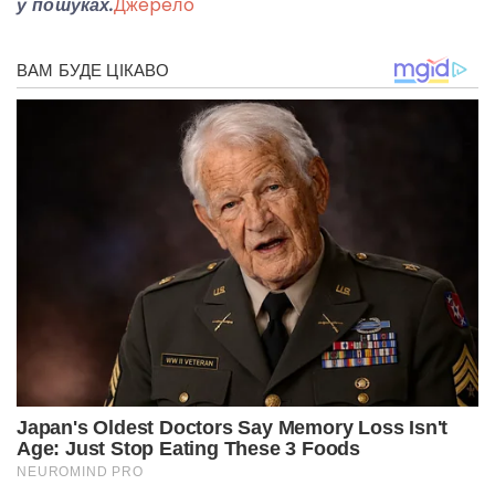
у пошуках.
Джepeлo