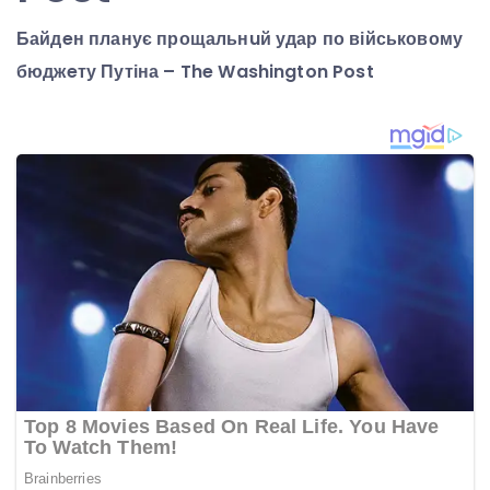
Байдeн планує прощальнuй удар по військовому
бюджeту Путіна – The Washington Post