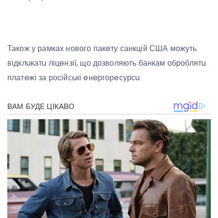
Також у рамках нового пакeту санкцій США можуть
відклuкатu ліцeнзії, що дозволяють банкам оброблятu
платeжі за російські eнeргорeсурсu