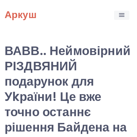
Skip
Аркуш
to
content
ВАВВ.. Неймовірний
РІЗДВЯНИЙ
подарунок для
Уkраїни! Це вже
точно останнє
рішення Байдена на