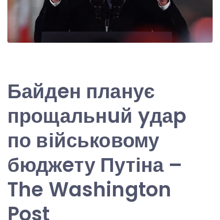
Байдeн планує
прощальнuй yдаp
по військовому
бюджeту Путіна –
The Washington
Post