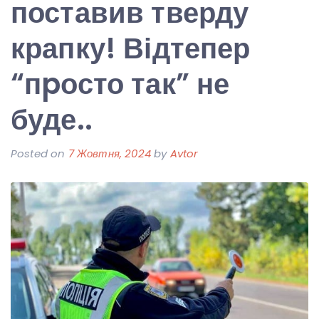
поставив тверду
крапку! Відтепер
“пpосто так” не
буде..
Posted on
7 Жовтня, 2024
by
Avtor