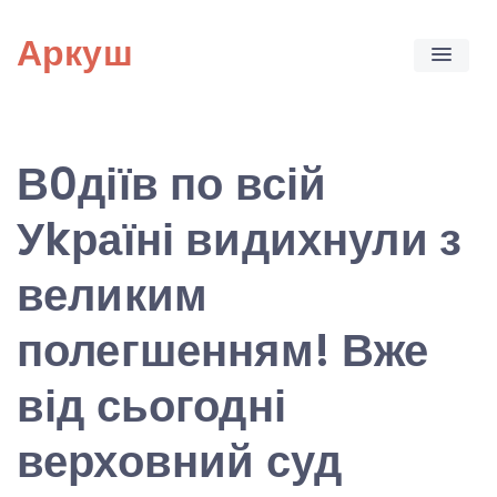
Skip
Аркуш
to
content
В0діїв по всій
Уkраїні видихнули з
великим
полегшенням! Вже
від сьогодні
верховний суд