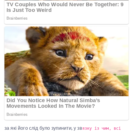
за які його слід було зупинити, у зв
язку із чим, всі