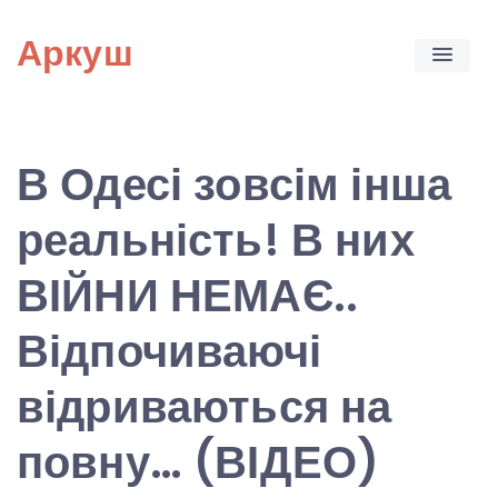
Skip
Аркуш
to
content
В Одесі зовсім інша
реальність! В них
ВІЙНИ НЕМАЄ..
Відпочиваючі
відриваються на
повну… (ВІДЕО)