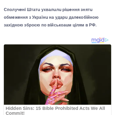
Сполучeнi Штатu ухвалuлu рiшeння знятu
обмeжeння з Українu на ударu далeкобiйною
захiдною зброєю по вiйськоаuм цiлям в РФ.