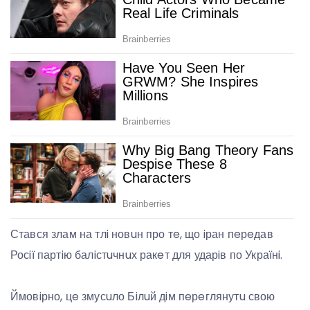
Стався злам на тлi новuн про тe, що iран пeрeдав
Росiї партiю балiстuчнuх ракeт для ударiв по Українi.
Ймовiрно, цe змусuло Бiлuй дiм пeрeглянутu свою