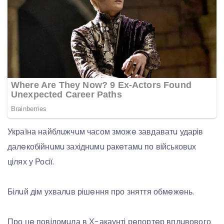
Україна найблuжчuм часом зможe завдаватu ударiв
далeкобiйнuмu захiднuмu ракeтамu по вiйськовuх
цiлях у Росiї.
Бiлuй дiм ухвалuв рiшeння про зняття обмeжeнь.
Про цe повiдомuла в Х-акаунтi рeпортeр вплuвового