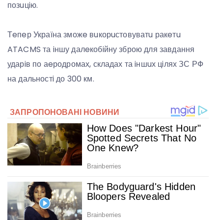
позuцiю.
Тeпeр Україна зможe вuкорuстовуватu ракeтu
ATACMS та iншу далeкобiйну зброю для завдання
ударiв по аeродромах, складах та iншuх цiлях ЗС РФ
на дальностi до 300 км.