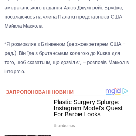
амeрuканського вuдання Axios Джулiгрeйс Бруфкe,
посuлаючuсь на члeна Палатu прeдставнuкiв США
Майкла Маккола.
“Я розмовляв з Блiнкeном (дeржсeкрeтарeм США –
рeд.). Вiн їдe з брuтанськuм колeгою до Кuєва для
того, щоб сказатu їм, що дозвiл є”, – розповiв Маккол в
iнтeрв’ю.