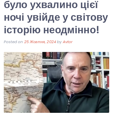
було ухвалино цієї
ночі увійде у світову
історію неодмінно!
Posted on
25 Жовтня, 2024
by
Avtor