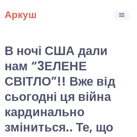
Skip
Аркуш
to
content
В ночі США дали
нам “3ЕЛЕНЕ
СВІТЛО”!! Вже від
сьогодні ця війна
кардинально
зміниться.. Те, що