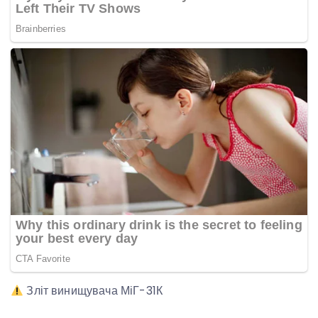
Зліт винищувача МіГ-31К