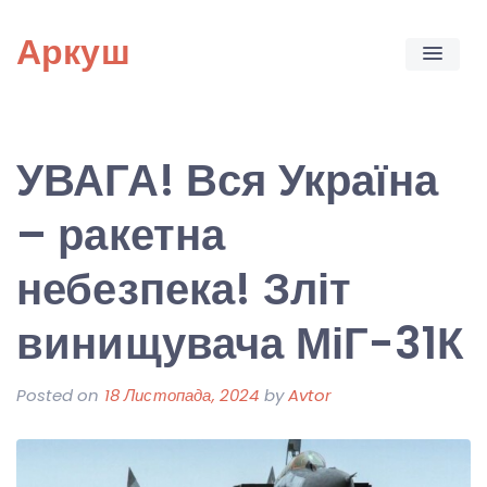
Skip
Аркуш
to
content
УВАГА! Вся Україна
– ракетна
небезпека! Зліт
винищувача МіГ-31К
Posted on
18 Листопада, 2024
by
Avtor