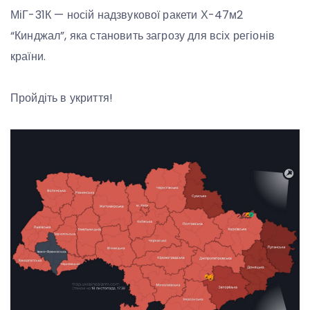
МіГ-31К — носій надзвукової ракети Х-47м2
“Кинджал”, яка становить загрозу для всіх регіонів
країни.
Пройдіть в укриття!