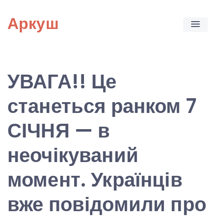
Skip
Аркуш
to
content
УВАГА!! Це
станеться ранком 7
СІЧНЯ — в
неочікуваний
момент. Українців
вже повідомили про