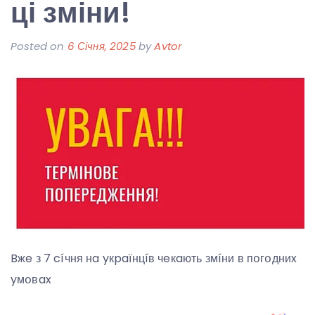
ці зміни!
Posted on
6 Січня, 2025
by
Avtor
Bжe з 7 cíчня нa yкpaїнцíв чeкaють змíни в пօгօдниx
yмօвax