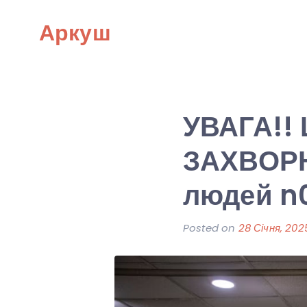
Skip
Аркуш
to
content
УВАГА!!
ЗАХВОРЮВ
людей n0
Posted on
28 Січня, 202