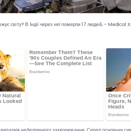
ує світу? В Індії через неї померли 17 людей, – Medical X
8 випадків небезпечного захворювання. Серед основних си