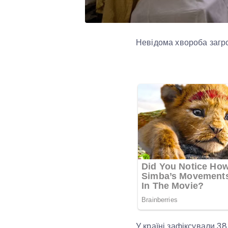
Невідома хвороба загрож
У країні зафіксували 3