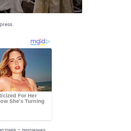
press.
мптомів – лихоманка,