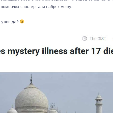
іх померлих спостерігали набряк мозку.
 у ковіда?