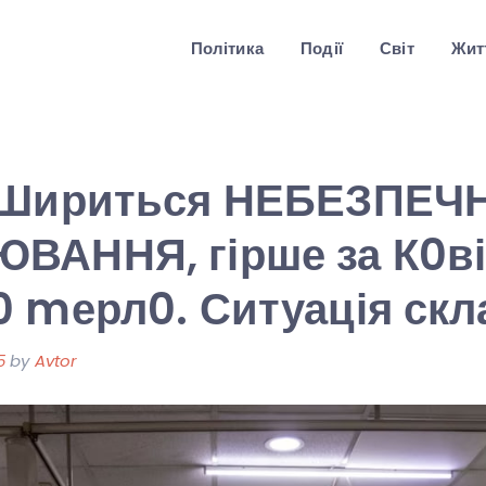
Політика
Події
Світ
Житт
 Шириться НЕБЕЗПЕЧ
АННЯ, гірше за К0від
 mерл0. Ситуація скл
5
by
Avtor