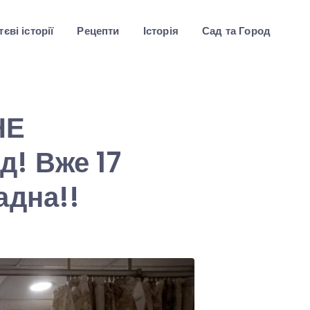
єві історії
Рецепти
Історія
Сад та Город
НЕ
! Вже 17
адна!!