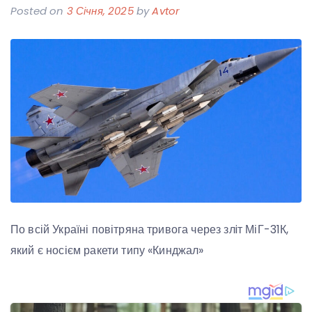
Posted on
3 Січня, 2025
by
Avtor
По всій Україні повітряна тривога через злiт МіГ-31К,
який є носієм ракети типу «Кинджал»