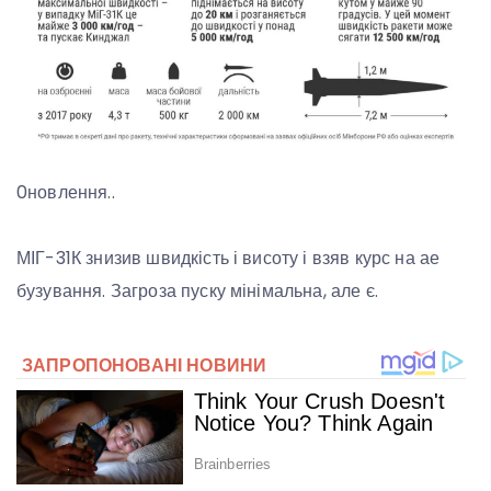
0новлення..
МІГ-31К знизив швидкість і висоту і взяв курс на ае
бузування. Загроза пуску мінімальна, але є.