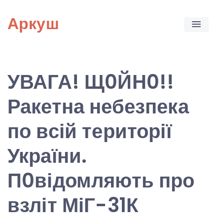
Skip
Аркуш
to
content
УВАГА! Щ0ЙН0!!
Ракетна небезпека
по всій території
України.
П0відомляють про
взліт МіГ-31К