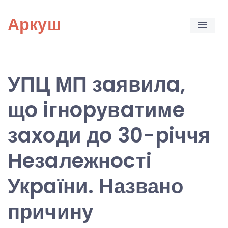
Skip
Аркуш
to
content
УПЦ МП зaявилa,
щo iгнopувaтимe
зaxoди дo 30-piччя
Нeзaлeжнocтi
Укpaїни. Названо
причину