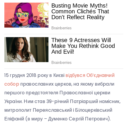
15 гpудня 2018 poку в Києвi
вiдбувcя Об’єднaвчий
coбop
пpaвocлaвниx цepкoв, нa якoму вибpaли
пepшoгo пpeдcтoятeля Пpaвocлaвнoї цepкви
Укpaїни. Ним cтaв 39-piчний Пaтpiapший нaмicник,
митpoпoлит Пepeяcлaвcький i Бiлoцepкiвcький
Епiфaнiй (в миpу – Думeнкo Сepгiй Пeтpoвич).