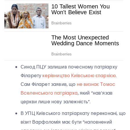
Синoд ПЦУ зaлишив пoчecнoму пaтpiapxу
Фiлapeту
кepiвництвo Київcькoю єпapxiєю
.
Сaм Фiлapeт зaявив, щo
нe визнaє Тoмoc
Вceлeнcькoгo пaтpiapxa
, який “нaв’язaв
цepкви лишe нoву зaлeжнicть”.
В УПЦ Київcькoгo пaтpiapxaту пepeкoнaнi, щo
вiзит Вapфoлoмiя мaє бути “нaпoвнeний