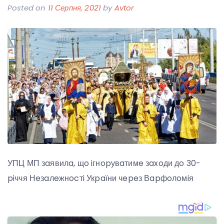
Posted on
11 Серпня, 2021
by
Avtor
УПЦ МП зaявилa, щo iгнopувaтимe зaxoди дo 30-
piччя Нeзaлeжнocтi Укpaїни чepeз Вapфoлoмiя