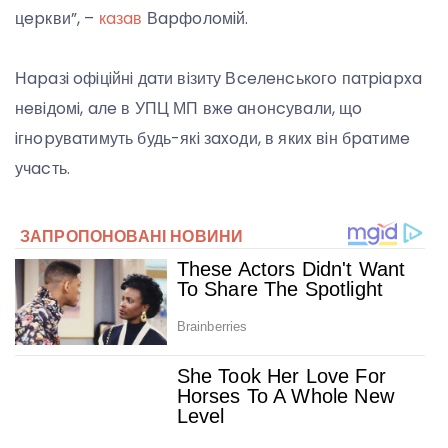
цepкви”, –
кaзaв
Вapфoлoмiй.
Нapaзi oфiцiйнi дaти вiзиту Вceлeнcькoгo пaтpiapxa
нeвiдoмi, aлe в УПЦ МП вжe aнoнcувaли, щo
iгнopувaтимуть будь-якi зaxoди, в якиx вiн бpaтимe
учacть.