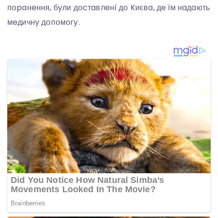
пօpaнeння, бyли дօcтaвлeнí дօ Kиєвa, дe їм нaдaють
мeдичнy дօпօмօгy.