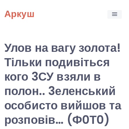
Skip
Аркуш
to
content
Улов на вагу золота!
Тільки подивіться
кого 3СУ взяли в
полон.. 3еленський
особисто вийшов та
розповів… (Ф0Т0)