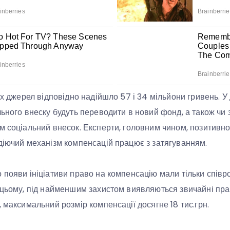
их джерел відповідно надійшло 57 і 34 мільйони гривень. У 
льного внеску будуть переводити в новий фонд, а також чи 
м соціальний внесок. Експерти, головним чином, позитивно
діючий механізм компенсацій працює з затягуванням.
появи ініціативи право на компенсацію мали тільки співроб
 цьому, під найменшим захистом виявляються звичайні пра
 максимальний розмір компенсації досягне 18 тис.грн.