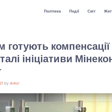
Політика
Події
Світ
Житт
м готують компенсації 
талі ініціативи Мінеко
т
21
by
Avtor