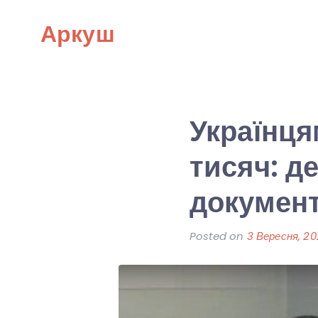
Skip
Аркуш
to
content
Українця
тисяч: де
докумен
Posted on
3 Вересня, 20