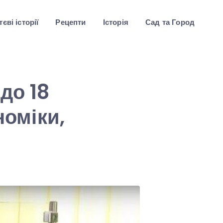
єві історії
Рецепти
Історія
Сад та Город
до 18
номіки,