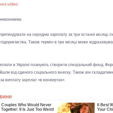
ews.video
некономіки.
претендувати на середню зарплату за три останні місяці, 
підприємства. Також термін в три місяці може відраховув
иплати в Україні планують створити спеціальний фонд. Фор
ійшли від єдиного соціального внеску. Також він складатим
за виплату зарплат «в конвертах».