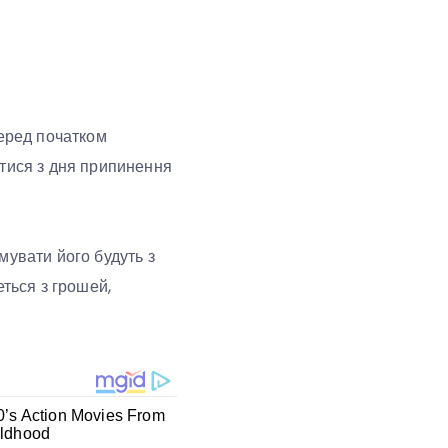
перед початком
атися з дня припинення
мувати його будуть з
еться з грошей,