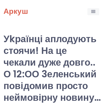
Skip
Аркуш
to
content
Уkраїнці аплодують
стоячи! На це
чекали дуже довго..
О 12:ОО 3еленський
повідомив просто
неймовірну новину…