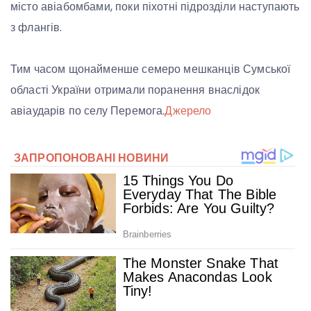
місто авіабомбами, поки піхотні підрозділи наступають
з флангів.
Тим часом щонайменше семеро мешканців Сумської
області України отримали поранення внаслідок
авіаударів по селу Перемога.
Джерело