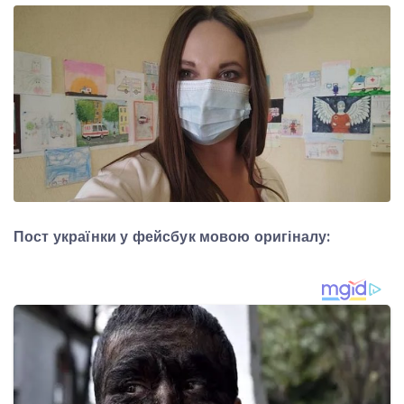
Пост українки у фейсбук мовою оригіналу: