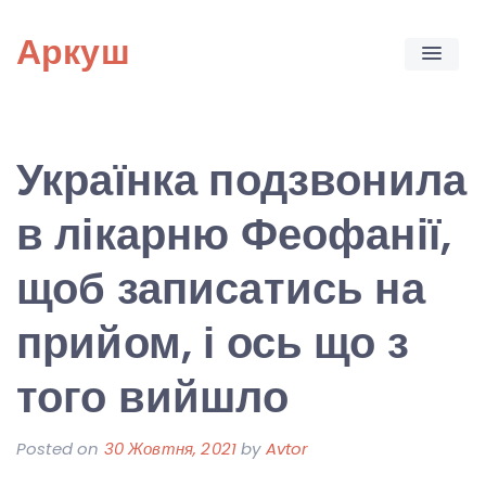
Skip
Аркуш
to
content
Українка подзвонила
в лікарню Феофанії,
щоб записатись на
прийом, і ось що з
того вийшло
Posted on
30 Жовтня, 2021
by
Avtor