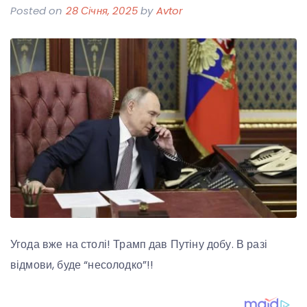
Posted on
28 Січня, 2025
by
Avtor
Угода вже на столі! Трамп дав Путіну добу. В разі
відмови, буде “несолодко”!!