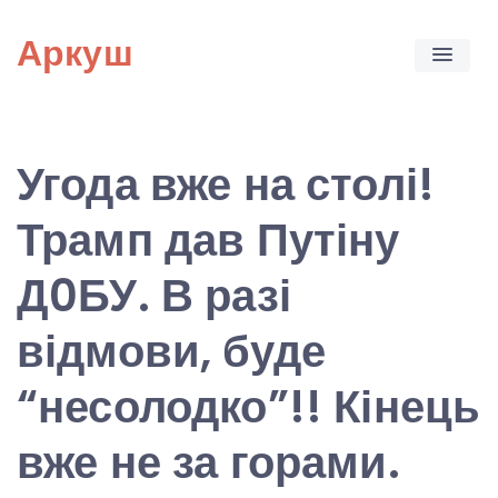
Skip
Аркуш
to
content
Угода вже на столі!
Трамп дав Путіну
Д0БУ. В разі
відмови, буде
“несолодко”!! Кінець
вже не за горами.