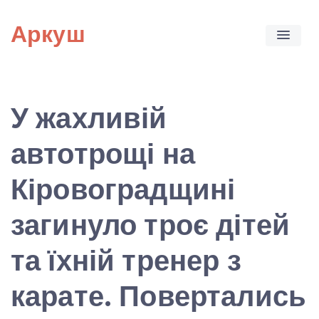
Skip
Аркуш
to
content
У жахливій
автотрощі на
Кіровоградщині
загинуло троє дітей
та їхній тренер з
карате. Повертались