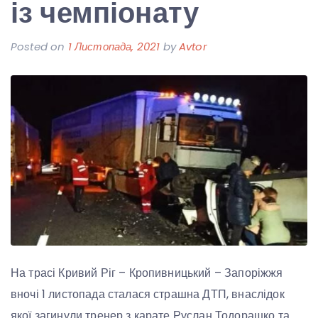
із чемпіонату
Posted on
1 Листопада, 2021
by
Avtor
На трасі Кривий Ріг – Кропивницький – Запоріжжя
вночі 1 листопада сталася страшна ДТП, внаслідок
якої загинули тренер з карате Руслан Тодорашко та