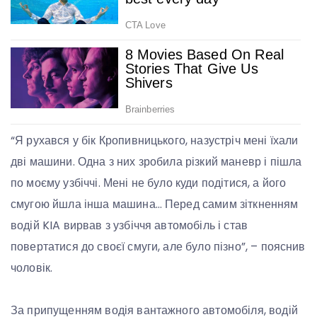
“Я рухався у бік Кропивницького, назустріч мені їхали
дві машини. Одна з них зробила різкий маневр і пішла
по моєму узбіччі. Мені не було куди подітися, а його
смугою йшла інша машина… Перед самим зіткненням
водій KIA вирвав з узбіччя автомобіль і став
повертатися до своєї смуги, але було пізно”, – пояснив
чоловік.
За припущенням водія вантажного автомобіля, водій