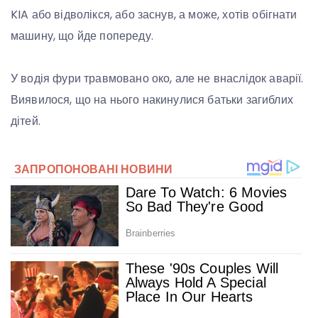
KIA або відволікся, або заснув, а може, хотів обігнати
машину, що йде попереду.
У водія фури травмовано око, але не внаслідок аварії.
Виявилося, що на нього накинулися батьки загиблих
дітей.