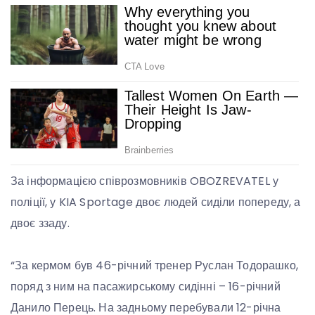
За інформацією співрозмовників OBOZREVATEL у
поліції, у KIA Sportage двоє людей сиділи попереду, а
двоє ззаду.
“За кермом був 46-річний тренер Руслан Тодорашко,
поряд з ним на пасажирському сидінні – 16-річний
Данило Перець. На задньому перебували 12-річна