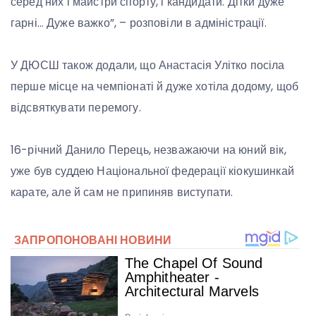
серед них і майстри спорту, і кандидати. Дітки дуже
гарні… Дуже важко”, – розповіли в адміністрації.
У ДЮСШ також додали, що Анастасія Улітко посіла
перше місце на чемпіонаті й дуже хотіла додому, щоб
відсвяткувати перемогу.
16-річний Данило Перець, незважаючи на юний вік,
уже був суддею Національної федерації кіокушинкай
карате, але й сам не припиняв виступати.