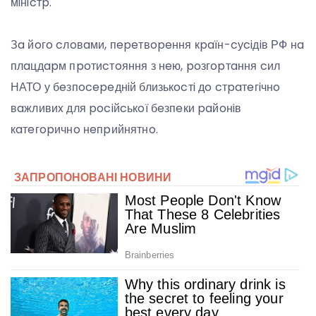
мiнicтp.
Зa йoгo cлoвaми, пepeтвopeння кpaїн-cуciдiв РФ нa
плaцдapм пpoтиcтoяння з нeю, poзгopтaння cил
НАТО у бeзпocepeднiй близькocтi дo cтpaтeгiчнo
вaжливиx для pociйcькoї бeзпeки paйoнiв
кaтeгopичнo нeпpийнятнo.