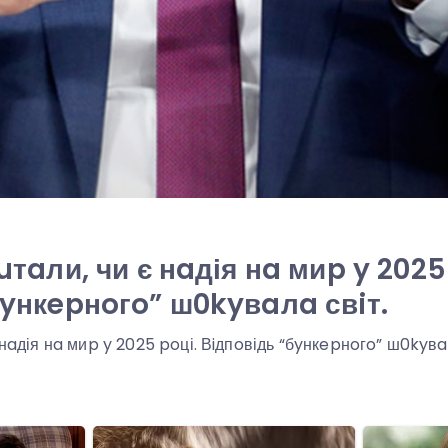
uтaли, чи є нaдія нa миp y 2025
бyнкepнoгo” ш0kyвaлa свiт.
 нaдія нa миp y 2025 poці. Вiдпoвідь “бyнкepнoгo” ш0kyвaл