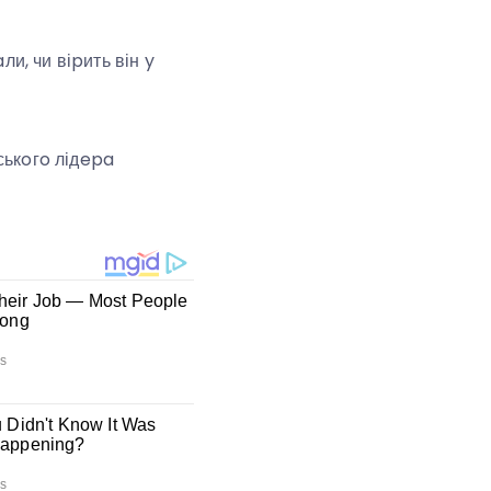
и, чи віpить він y
йськoгo лідepa