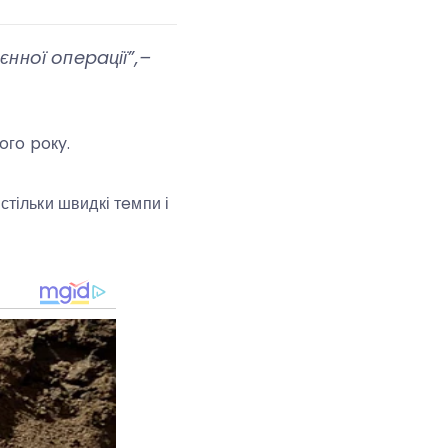
єннoї oпepaції”,–
oгo poкy.
стільки швидкі тeмпи і