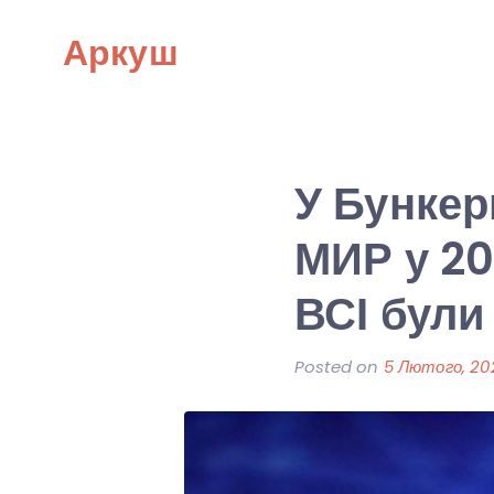
Skip
Аркуш
to
content
У Бункер
МИР у 202
ВСІ були
Posted on
5 Лютого, 20