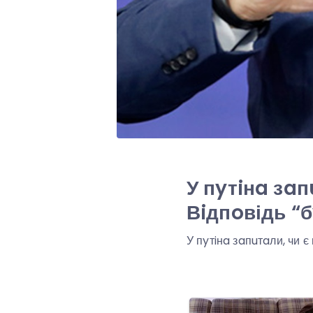
У пyтiнa зaп
Вiдпoвідь “
У пyтiнa зaпuтaли, чи є