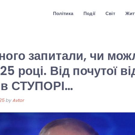
Політика
Події
Світ
Житт
ного запитали, чи мо
5 році. Від почутої ві
 в СТУПОРІ…
25
by
Avtor