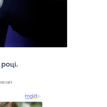
 poці.
a свiт.