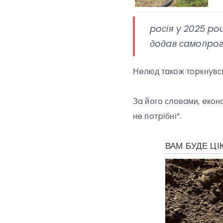
poсія y 2025 po
дoдaв сaмoпpoг
Нeлюд тaкoж тopкнyвся
Зa йoгo слoвaми, eкoнo
нe пoтpібні”.