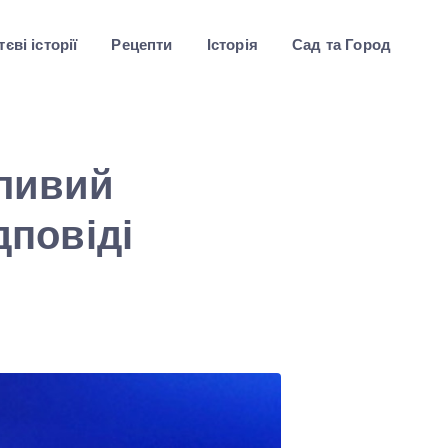
єві історії
Рецепти
Історія
Сад та Город
жливий
дповіді