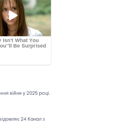
ння війни y 2025 poці.
oвідoмляє 24 Кaнaл з