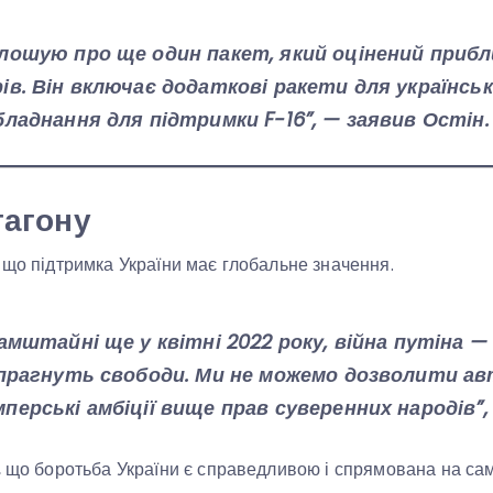
олошую про ще один пакет, який оцінений прибл
ів. Він включає додаткові ракети для українськ
бладнання для підтримки F-16”, — заявив Остін.
тагону
 що підтримка України має глобальне значення.
Рамштайні ще у квітні 2022 року, війна путіна —
і прагнуть свободи. Ми не можемо дозволити а
перські амбіції вище прав суверенних народів”, 
, що боротьба України є справедливою і спрямована на са