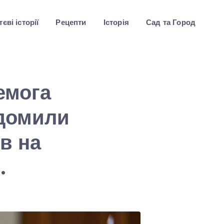
єві історії
Рецепти
Історія
Сад та Город
емога
ідомили
в на
.