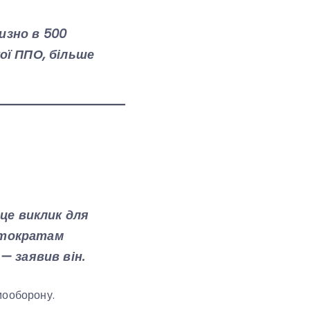
изно в 500
ої ППО, більше
 це виклик для
втократам
— заявив він.
мооборону.