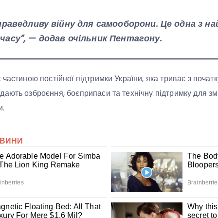
справедливу війну для самооборони. Це одна з н
часу”, — додав очільник Пентагону.
 частиною постійної підтримки України, яка триває з поча
ають озброєння, боєприпаси та технічну підтримку для з
и.