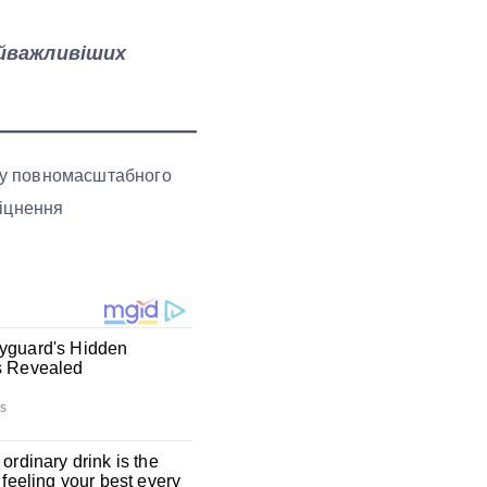
айважливіших
тку повномасштабного
міцнення