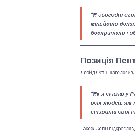
“Я сьогодні ог
мільйонів долар
боєприпасів і о
Позиція Пен
Ллойд Остін наголосив,
“Як я сказав у 
всіх людей, як
ставити свої ім
Також Остін підкреслив