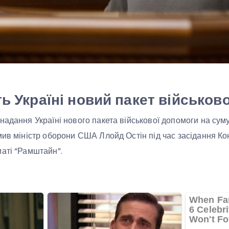
ь Україні новий пакет військов
надання Україні нового пакета військової допомоги на сум
мив міністр оборони США Ллойд Остін під час засідання Кон
аті “Рамштайн”.