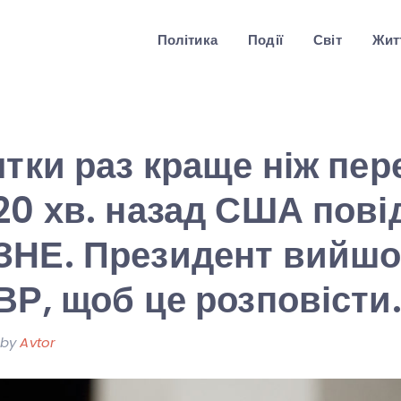
Політика
Події
Світ
Житт
ятки раз краще ніж пер
20 хв. назад США пов
ЗНЕ. Президент вийшо
ВР, щоб це розповісти.
by
Avtor