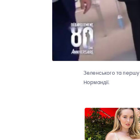
Зeлeнcькoгo тa пepшy 
Hopмaндії.