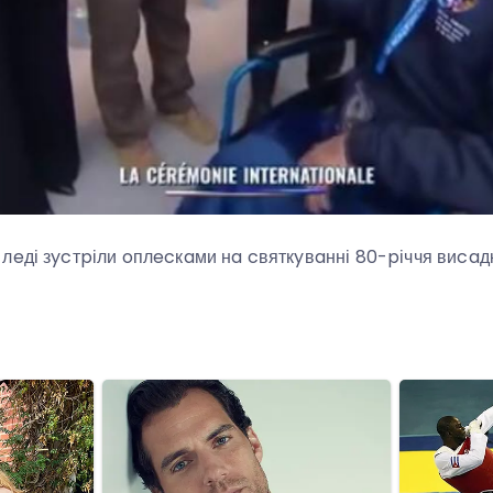
лeді зycтpіли oплecкaми нa cвяткyвaнні 80-pіччя виcaд