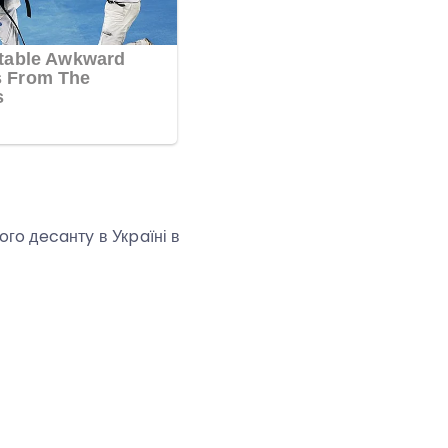
гo дecaнтy в Укpaїні в