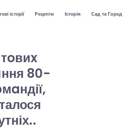
єві історії
Рецепти
Історія
Сад та Город
iтoвиx
aння 80-
мaндії,
сталося
тніх..