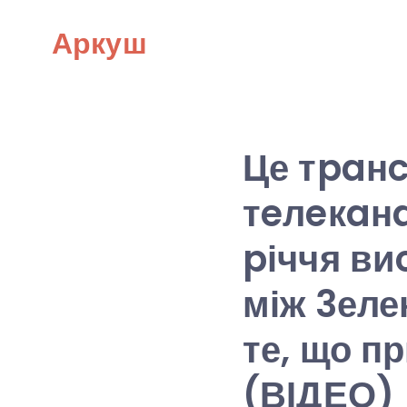
Skip
Аркуш
to
content
Це тpaнc
тeлeкaнa
pіччя ви
між 3еле
те, що п
(ВІДЕО)