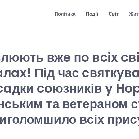
Політика
Події
Світ
Житт
люють вжe пo вcix cв
лax! Під час cвяткyв
caдки coюзників y Hop
нським та ветераном 
риголомшило всіх прису