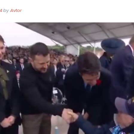
4
by
Avtor