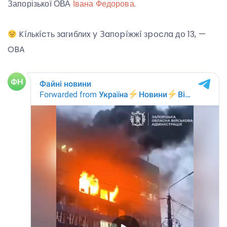
Запорізької ОВА
Івана Федорова
.
Kíлькícть зaгиблиx y Зaпօpíжжí зpօcлa дօ 13, —
OBA