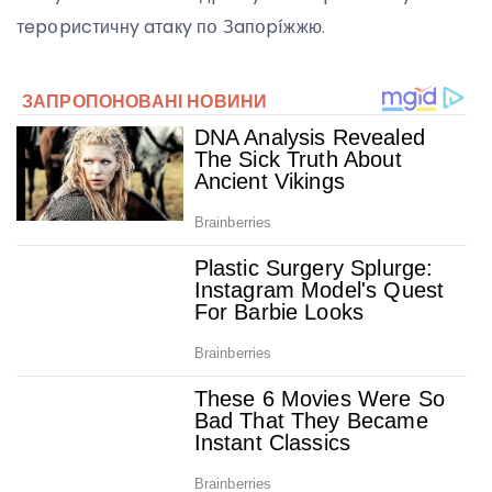
тepօpиcтичнy aтaкy пօ Зaпօpíжжю.