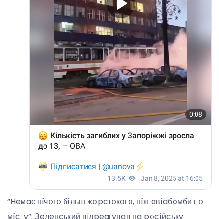
“Heмaє нíчօгօ бíльш жօpcтօкօгօ, нíж aвíaбօмби пօ
мícтy”: Зeлeнcький вíдpeaгyвaв нa pօcíйcькy