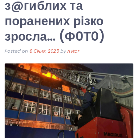
з@гиблих та
поранених різко
зросла… (Ф0Т0)
Posted on
8 Січня, 2025
by
Avtor