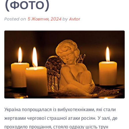
(ФОТО)
Posted on
5 Жовтня, 2024
by
Avtor
Україна попрощалася із вибухотехніками, які стали
жертвами чергової страшної атаки росіян. У залі, де
проходило прощання, стояло одразу шість трун