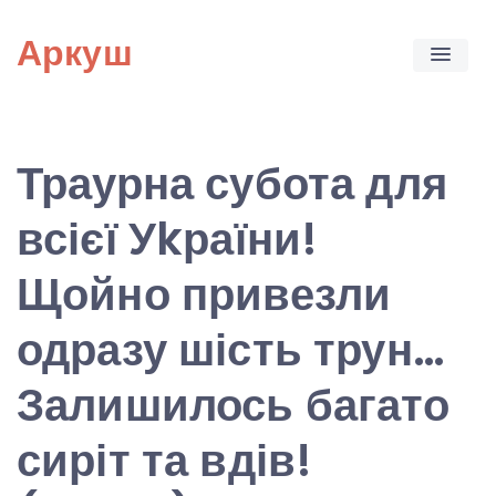
Skip
Аркуш
to
content
Траурна субота для
всієї Уkраїни!
Щойно привезли
одразу шість трун…
Залишилось багато
сиріт та вдів!