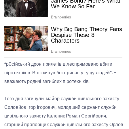
“р0сійський дрон прилетів цілеспрямовано вбити
піротехніків. Він скинув боєприпас у гущу людей”, –
вважають родичі загиблих піротехніків.
Того дня загинули: майор служби цивільного захисту
Соловйов Ігор Ігорович, молодший сержант служби
цивільного захисту Каленик Роман Сергійович,
старший прапорщик служби цивільного захисту Орлов