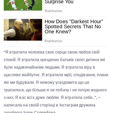
“Я втратила чоловіка своє серце свою любов свій
спокій. Я втратила хрещених батьків своєї дитини які
були надзвичайними людьми. Я втратила віру в
щасливе майбутнє. Я втратила мрії, сподівання, плани
які ми будували. Я неможу усвідомити що це
трапилося, що більше я не побачу і не почую жодного
з них. Я вас всіх дуже люблю. Я втратила себе…”, –
написала на своїй сторінці в Інстаграм дружина
загиблого Ігоря Соловйова.