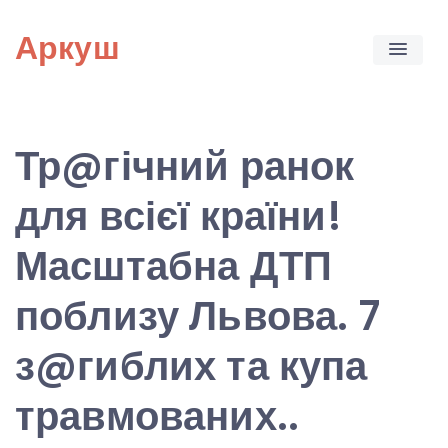
Skip
Аркуш
to
content
Тр@гічний ранок
для всієї країни!
Масштабна ДТП
поблизу Львова. 7
з@гиблих та купа
травмованих..