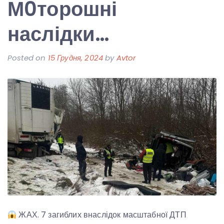
М0торошні
наслідки…
Posted on
15 Грудня, 2024
by
Avtor
ЖАХ. 7 загиблих внаслідок масштабної ДТП