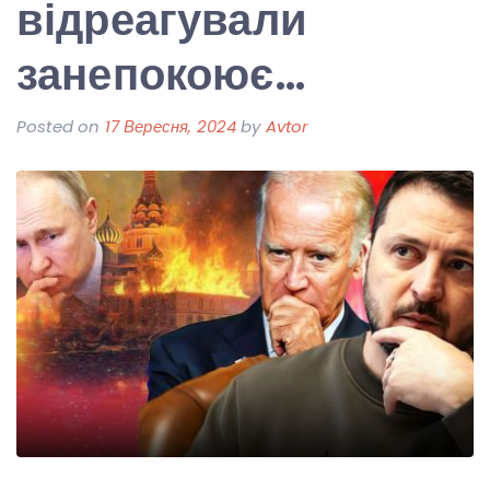
відреагували
занепокоює…
Posted on
17 Вересня, 2024
by
Avtor