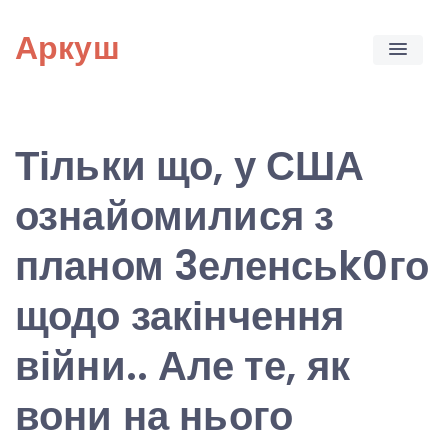
Skip
Аркуш
to
content
Тільки що, у США
ознайомилися з
планом 3еленсьk0го
щодо закінчення
війни.. Але те, як
вони на нього