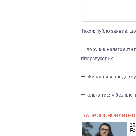
Також пуйло заявив, що
— доручив налагодити п
гіперзвукових.
— збирається продовжува
— кілька тисяч безпілот