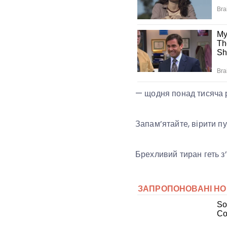
— щодня понад тисяча р
Запам’ятайте, вірити п
Брехливий тиран геть з’