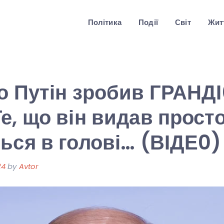
Політика
Події
Світ
Житт
о Путін зробив ГРАНД
е, що він видав просто
ься в голові… (ВІДЕ0)
24
by
Avtor