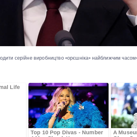
годити серійне виробництво «орєшніка» найближчим часом