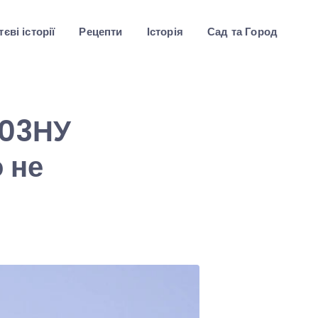
єві історії
Рецепти
Історія
Сад та Город
І03НУ
 не