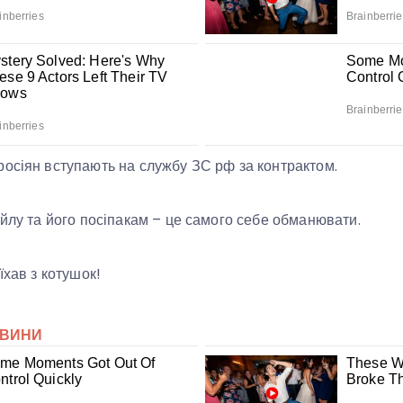
осіян вступають на службу ЗС рф за контрактом.
уйлу та його посіпакам – це самого себе обманювати.
їхав з котушок!