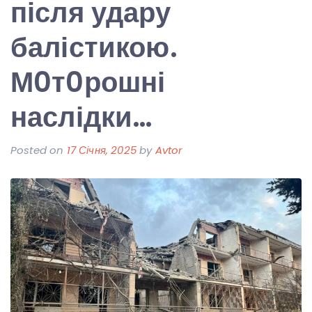
після удару
балістикою.
М0т0рошні
наслідки…
Posted on
17 Січня, 2025
by
Avtor