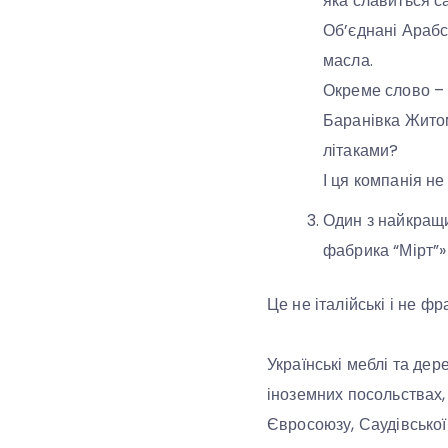
яка славиться с
Об’єднані Арабс
масла.
Окреме слово – п
Баранівка Житом
літаками?
І ця компанія не
Один з найкращи
фабрика “Мірт”
Це не італійські і не фр
Українські меблі та де
іноземних посольствах, 
Євросоюзу, Саудівської 