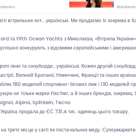
іті вітрильних яхт… українські. Ми продаємо їх зокрема в К
ard та Fifth Ocean Yachts з Миколаєва, «Вітрила України»
 успішно конкурують з відомими європейськими і америка
ропі лижі та сноуборди… українські. Кожен другий сноуборд
встрії, Великій Британії, Німеччині, Франції та інших країн
ляє 180 моделей спортивно-бігових лиж і 130 моделей гір
цію не тільки марки Fischer, а й інших брендів, зокрема, S
gnol, Alpina, Splitkein, Tecno.
Україна продала до ЄС 731,4 тис. одиниць цього товару.
на третє місце у світі як постачальник меду. Супермаркети