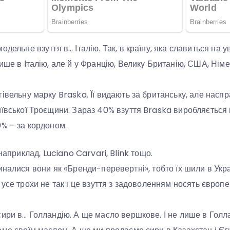
одельне взуття в… Італію. Так, в країну, яка славиться на 
лише в Італію, але й у Францію, Велику Британію, США, Нім
гівельну марку Braska. Її видають за британську, але насп
иївської Троєщини. Зараз 40% взуття Braska виробляється 
0% – за кордоном.
 наприклад, Luciano Carvari, Blink тощо.
иналися вони як «Бренди-перевертні», тобто їх шили в Укра
усе трохи не так і це взуття з задоволенням носять європе
сири в… Голландію. А ще масло вершкове. І не лише в Голла