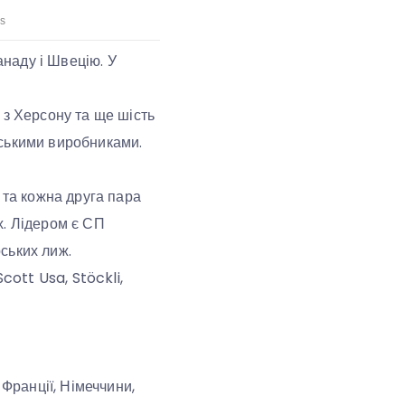
анаду і Швецію. У
 з Херсону та ще шість
нськими виробниками.
 та кожна друга пара
ах. Лідером є СП
ських лиж.
cott Usa, Stöckli,
 Франції, Німеччини,