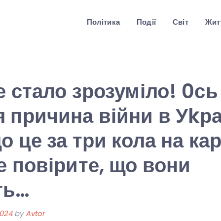
Політика
Події
Світ
Житт
е стало зрозуміло! 0сь
 причина війни в Уkраї
о це за три кола на ка
е повірите, що вони
ть…
2024
by
Avtor