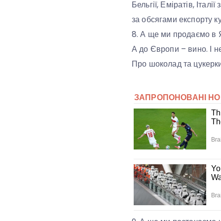
Бельгії, Еміратів, Італ
за обсягами експорту к
8. А ще ми продаємо в Я
А до Європи – вино. І н
Про шоколад та цукерки 