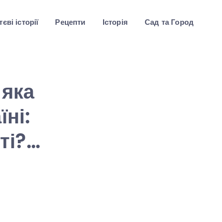
єві історії
Рецепти
Історія
Сад та Город
 яка
ні:
рті?…