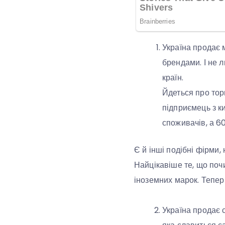
Україна продає м
брендами. І не 
країн.
Йдеться про тор
підприємець з к
споживачів, а 6
Є й інші подібні фірми,
Найцікавіше те, що поч
іноземних марок. Тепер 
Україна продає 