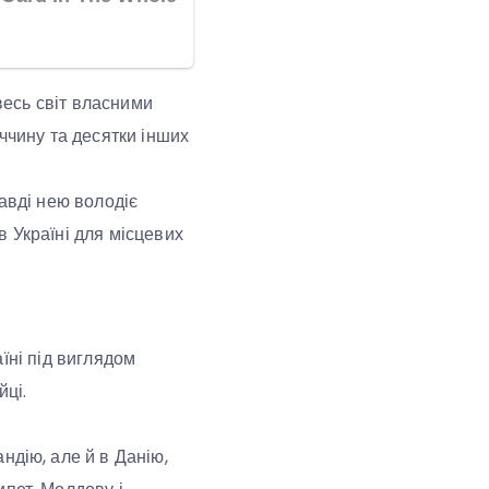
увесь світ власними
еччину та десятки інших
равді нею володіє
в Україні для місцевих
їні під виглядом
йці.
ндію, але й в Данію,