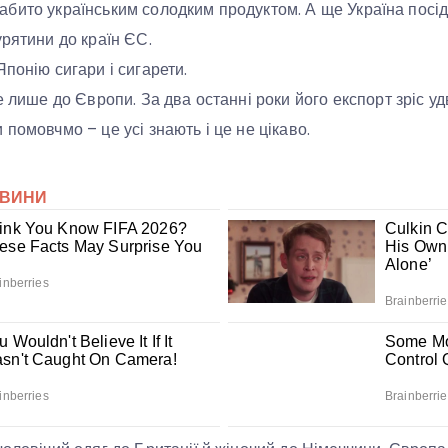
ії забито українським солодким продуктом. А ще Україна посі
урятини до країн ЄС.
понію сигари і сигарети.
е лише до Європи. За два останні роки його експорт зріс удв
помовчмо – це усі знають і це не цікаво.