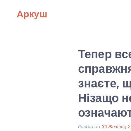
Skip
Аркуш
to
content
Тепер вс
справжня
знаєте, щ
Нізащо н
означаю
Posted on
30 Жовтня, 