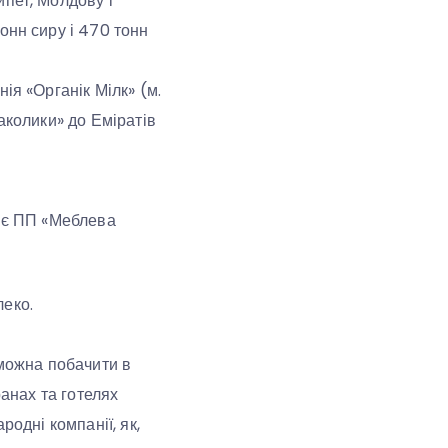
ипет, Молдову і
онн сиру і 470 тонн
ія «Органік Мілк» (м.
аколики» до Еміратів
ляє ПП «Меблева
леко.
 можна побачити в
ранах та готелях
родні компанії, як,