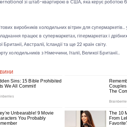
ternational зі штаб-квартирою в США, яка керує роботою 6
ітових виробників холодильних вітрин для супермаркетів… 
обладнання працює в супермаркетах, гіпермаркетах і дрібни
ї Британії, Австралії, Ісландії та ще 22 країн світу.
рту холодильників з Німеччини, Італії, Великої Британії…