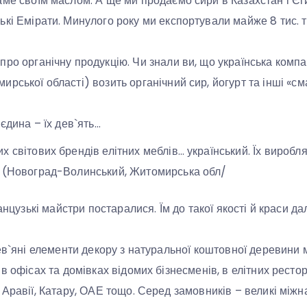
аме своїм маслом. А ще ми продаємо сири в Казахстан і Єг
ькі Емірати. Минулого року ми експортували майже 8 тис. т
ро органічну продукцію. Чи знали ви, що українська компан
ирської області) возить органічний сир, йогурт та інші «см
 єдина – їх дев`ять…
х світових брендів елітних меблів… український. Їх вироб
» (Новоград-Волинський, Житомирська обл/
анцузькі майстри постаралися. Їм до такої якості й краси да
рев`яні елементи декору з натуральної коштовної деревини
в офісах та домівках відомих бізнесменів, в елітних ресто
Аравії, Катару, ОАЕ тощо. Серед замовників – великі міжна