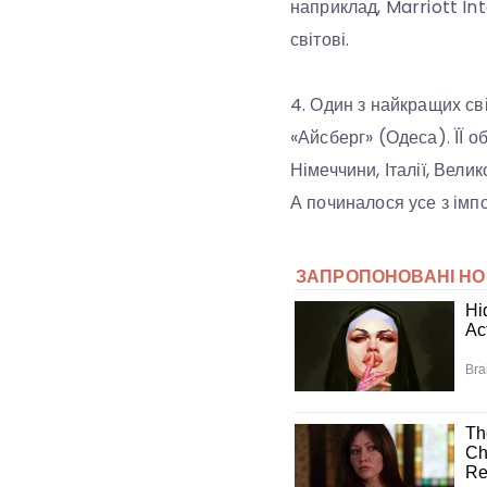
наприклад, Marriott In
світові.
4. Один з найкращих св
«Айсберг» (Одеса). ЇЇ 
Німеччини, Італії, Велико
А починалося усе з імпо