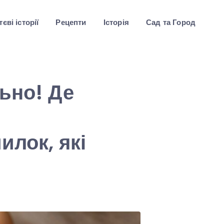
єві історії
Рецепти
Історія
Сад та Город
ьно! Де
илок, які