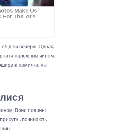
 обід чи вечерю. Однак,
ерігати належним чином,
оширені помилки, які
алися
чином. Вони повинні
 присутні, починають
іщин.