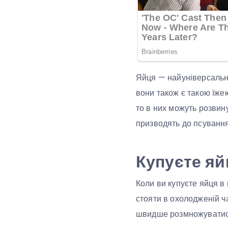
Яйця — найуніверсальні
вони також є такою їже
то в них можуть розвину
призводять до псування
Купуєте яй
Коли ви купуєте яйця в
стояти в охолодженій ча
швидше розмножуватися.