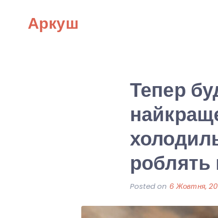
Skip
Аркуш
to
content
Тепер бу
найкраще
холодиль
роблять 
Posted on
6 Жовтня, 2