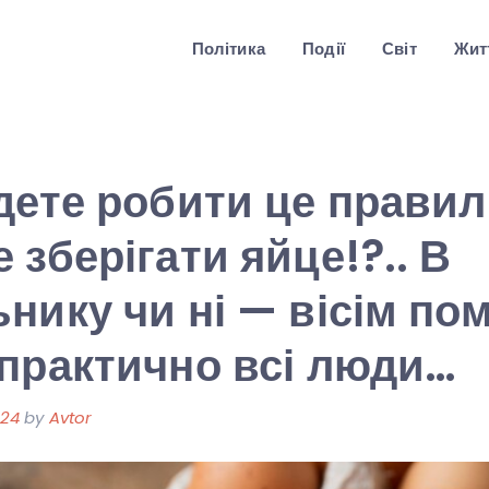
Політика
Події
Світ
Житт
дете робити це правил
 зберігати яйце!?.. В
нику чи ні — вісім пом
практично всі люди…
024
by
Avtor