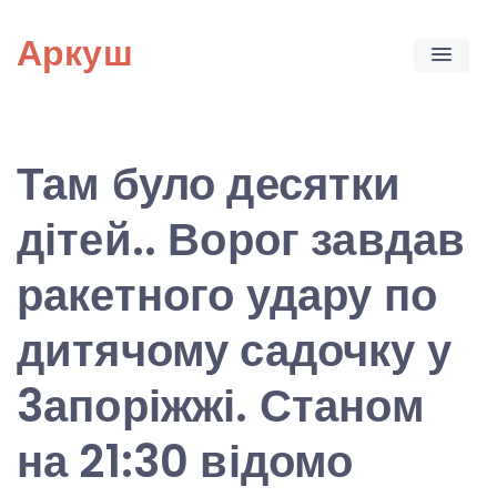
Skip
Аркуш
to
content
Там було десятки
дітей.. Ворог завдав
ракетного удару по
дитячому садочку у
3апоріжжі. Станом
на 21:30 відомо