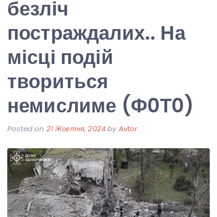
безліч
постраждалих.. На
місці подій
твориться
немислиме (Ф0Т0)
Posted on
21 Жовтня, 2024
by
Avtor