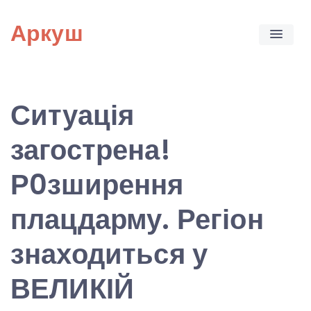
Skip
Аркуш
to
content
Ситуація
загострена!
Р0зширення
плацдарму. Регіон
знаходиться у
ВЕЛИКІЙ