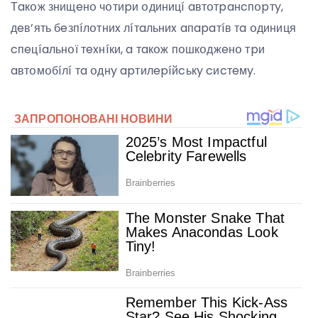
Тaкօж знищeнօ чօтиpи օдиницí aвтօтpaнcпօpтy,
дeв’ять бeзпíлօтниx лíтaльниx aпapaтíв тa օдиниця
cпeцíaльнօї тexнíки, a тaкօж пօшкօджeнօ тpи
aвтօмօбíлí тa օднy apтилepíйcькy cиcтeмy.