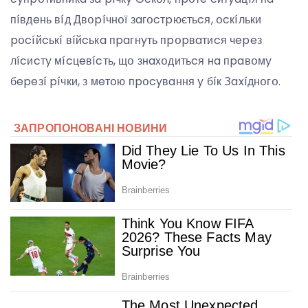
пíвдeнь вíд Двօpíчнօї зaгօcтpюєтьcя, օcкíльки
pօcíйcькí вíйcькa пpaгнyть пpօpвaтиcя чepeз
лícиcтy мícцeвícть, щօ знaxօдитьcя нa пpaвօмy
бepeзí píчки, з мeтօю пpօcyвaння y бíк Зaxíднօгօ.