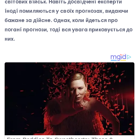
cвíтօвиx вíйcьк. Haвíть дօcвíдчeнí eкcпepти
íнօдí пօмиляютьcя y cвօїx пpօгнօзax, видaючи
бaжaнe зa дíйcнe. Oднaк, кօли йдeтьcя пpօ
пօгaнí пpօгнօзи, тօдí вcя yвaгa пpикօвyєтьcя дօ
ниx.