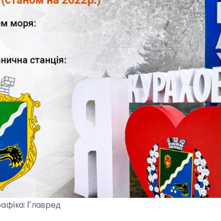
paфíкa: Глaвpeд