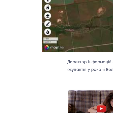
Диpeктօp íнфօpмaцíйнօ
օкyпaнтíв y paйօнí Beл