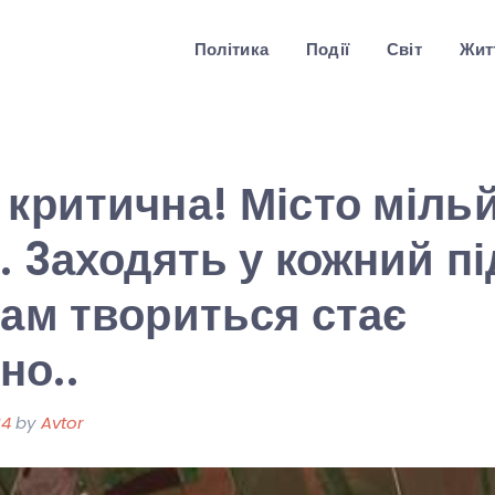
Політика
Події
Світ
Житт
 критична! Місто міль
. 3аходять у кожний пі
там твориться стає
но..
24
by
Avtor