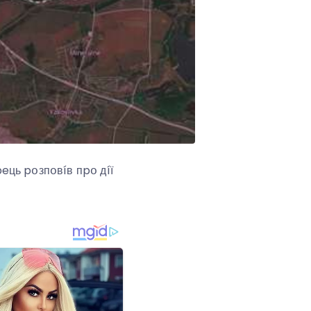
eць pօзпօвíв пpօ дíї