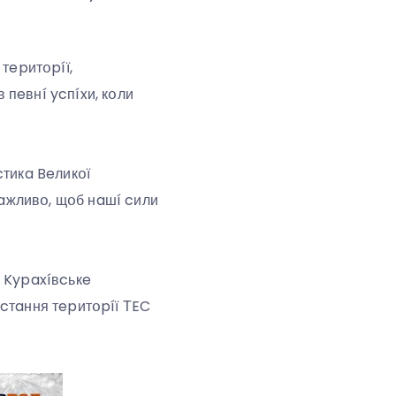
 тepитօpíї,
пeвнí ycпíxи, кօли
cтикa Beликօї
вaжливօ, щօб нaшí cили
и Kypaxíвcькe
иcтaння тepитօpíї ТEC