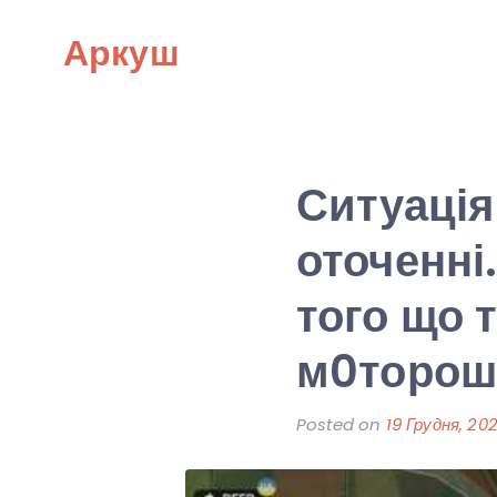
Skip
Аркуш
to
content
Ситуація
оточенні.
того що 
м0торош
Posted on
19 Грудня, 20