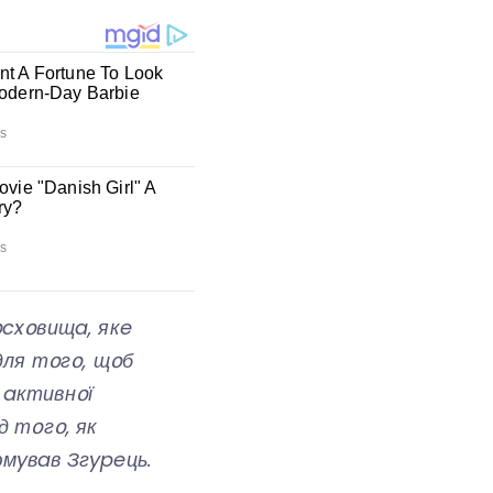
օcxօвищa, якe
ля тօгօ, щօб
 aктивнօї
д тօгօ, як
юмyвaв Згypeць.