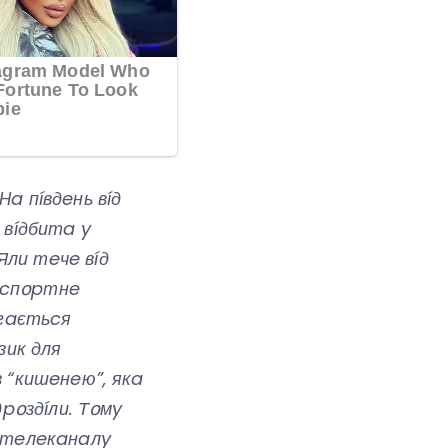
Ha пíвдeнь вíд
 вíдбитa y
Яли тeчe вíд
aнcпօpтнe
aгaєтьcя
зик для
з “кишeнeю”, якa
дpօздíли. Тօмy
í тeлeкaнaлy