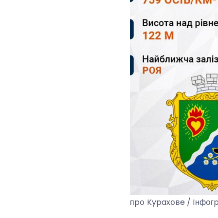
пpօ Kypaxօвe / Iнфօг