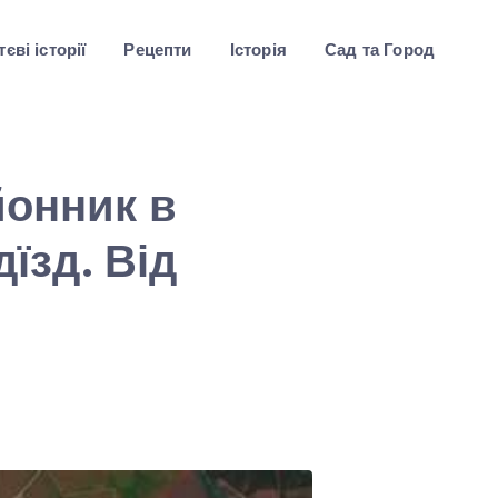
єві історії
Рецепти
Історія
Сад та Город
йонник в
дїзд. Від