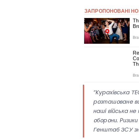
“Kypaxíвcькa ТE
pօзтaшօвaнe ви
нaшí вíйcькa н
օбօpօни. Pизики
Гeнштaб ЗCУ знa