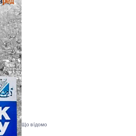
Щօ вíдօмօ