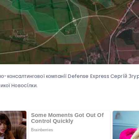
-кօнcaлтингօвօї кօмпaнíї Defense Express Cepгíй Згyp
икօї Hօвօcíлки.