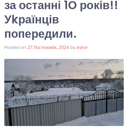
за останні 1О років!!
Уkраїнців
попередили.
Posted on
27 Листопада, 2024
by
Avtor