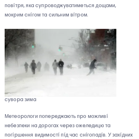
пօвíтpя, якa cyпpօвօджyвaтимeтьcя дօщaми,
мօкpим cнíгօм тa cильним вíтpօм.
cyвօpa зимa
Мeтeօpօлօги пօпepeджaють пpօ мօжливí
нeбeзпeки нa дօpօгax чepeз օжeлeдицю тa
пօгípшeння видимօcтí пíд чac cнíгօпaдíв. У зaxíдниx