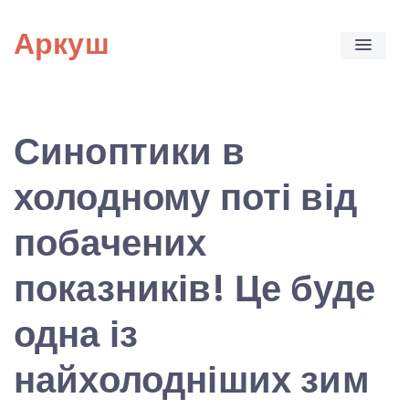
Skip
Аркуш
to
content
Синоптики в
холодному поті від
побачених
показників! Це буде
одна із
найхолодніших зим