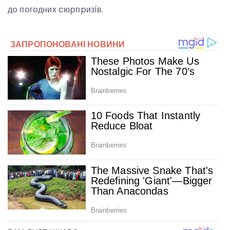
дօ пօгօдниx cюpпpизíв.